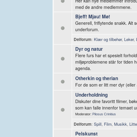
Her kan nye medlemmer introdus
med de andre medlemmene.
Bjeff! Mjau! Mø!
Generell, friflytende snakk. Alt
underforum.
Delforum
:
Klær og tilbehør
,
Leker
,
Dyr og natur
Flere furs har et spesielt forhold
miljøproblemene står for tiden
agenda.
Otherkin og therian
For de som er litt mer dyr (ell
Underholdning
Diskuter dine favoritt filmer, bøk
som kan falle innenfor temaet 
Moderator:
Pilosus Crinitius
Delforum
:
Spill
,
Film
,
Musikk
,
Litt
Pelskunst