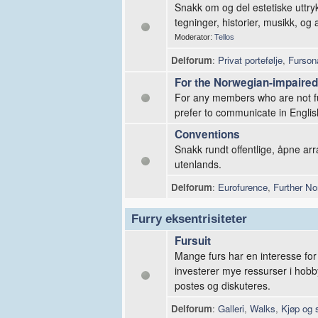
Snakk om og del estetiske uttry
tegninger, historier, musikk, og 
Moderator:
Tellos
Delforum
:
Privat portefølje
,
Furson
For the Norwegian-impaired
For any members who are not fu
prefer to communicate in Englis
Conventions
Snakk rundt offentlige, åpne a
utenlands.
Delforum
:
Eurofurence
,
Further No
Furry eksentrisiteter
Fursuit
Mange furs har en interesse for 
investerer mye ressurser i hobby
postes og diskuteres.
Delforum
:
Galleri
,
Walks
,
Kjøp og 