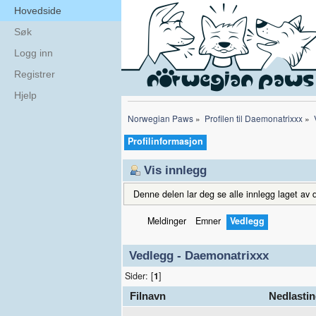
Hovedside
Søk
Logg inn
Registrer
Hjelp
Norwegian Paws
»
Profilen til Daemonatrixxx
»
Profilinformasjon
Vis innlegg
Denne delen lar deg se alle innlegg laget av d
Meldinger
Emner
Vedlegg
Vedlegg - Daemonatrixxx
Sider: [
1
]
Filnavn
Nedlastin