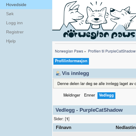
Hovedside
Søk
Logg inn
Registrer
Hjelp
Norwegian Paws
»
Profilen til PurpleCatShadow
Profilinformasjon
Vis innlegg
Denne delen lar deg se alle innlegg laget av d
Meldinger
Emner
Vedlegg
Vedlegg - PurpleCatShadow
Sider: [
1
]
Filnavn
Nedlastin