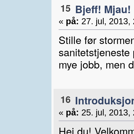
15
Bjeff! Mjau!
«
på:
27. jul, 2013,
Stille før storme
sanitetstjeneste
mye jobb, men d
16
Introduksjo
«
på:
25. jul, 2013,
Hei du! Velkomm