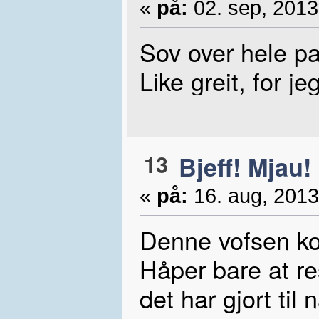
«
på:
02. sep, 2013
Sov over hele pa
Like greit, for 
13
Bjeff! Mjau!
«
på:
16. aug, 2013
Denne vofsen kos
Håper bare at re
det har gjort til