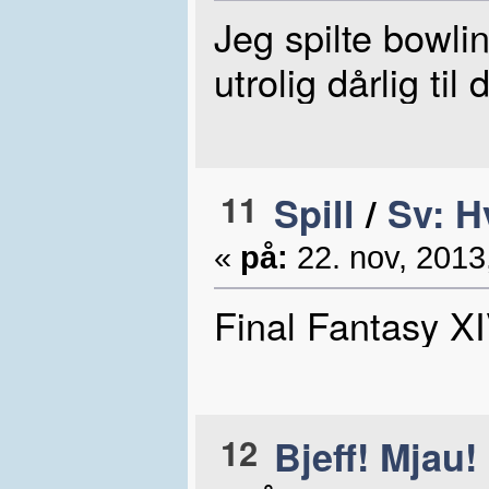
Jeg spilte bowlin
utrolig dårlig ti
11
Spill
/
Sv: H
«
på:
22. nov, 2013
Final Fantasy X
12
Bjeff! Mjau!