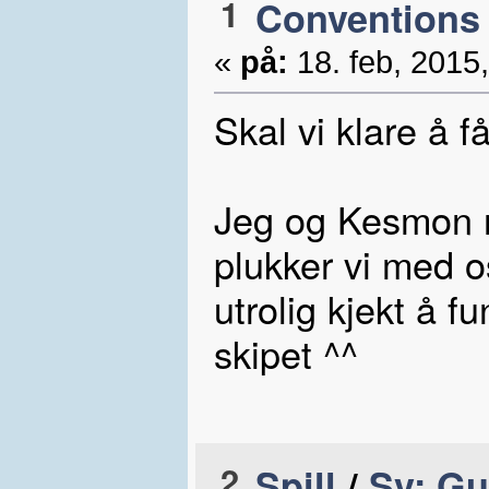
1
Conventions
«
på:
18. feb, 2015,
Skal vi klare å få
Jeg og Kesmon r
plukker vi med o
utrolig kjekt å f
skipet ^^
2
Spill
/
Sv: Gu