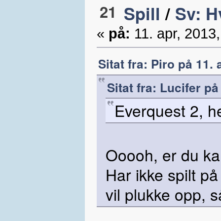
21
Spill
/
Sv: H
«
på:
11. apr, 2013,
Sitat fra: Piro på 11.
Sitat fra: Lucifer på
Everquest 2, h
Ooooh, er du kan
Har ikke spilt p
vil plukke opp, 