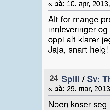
«
på:
10. apr, 2013,
Alt for mange pr
innleveringer og
oppi alt klarer j
Jaja, snart helg
24
Spill
/
Sv: T
«
på:
29. mar, 2013
Noen koser seg