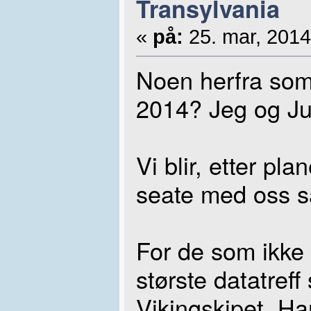
Transylvania
«
på:
25. mar, 2014
Noen herfra som
2014? Jeg og Jub
Vi blir, etter pl
seate med oss så
For de som ikke 
største datatref
Vikingskipet, H