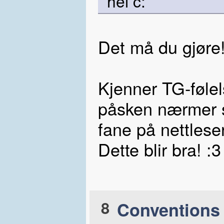
hei c:
Det må du gjøre!
Kjenner TG-føl
påsken nærmer se
fane på nettleser
Dette blir bra! :3
8
Conventions