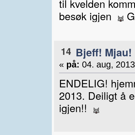
til kvelden kom
besøk igjen
Go
14
Bjeff! Mjau!
«
på:
04. aug, 2013
ENDELIG! hjemm
2013. Deiligt å 
igjen!!