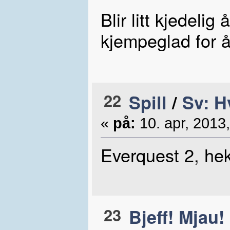
Blir litt kjedelig
kjempeglad for å
22
Spill
/
Sv: H
«
på:
10. apr, 2013,
Everquest 2, hek
23
Bjeff! Mjau!