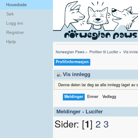
Hovedside
Søk
Logg inn
Registrer
Hjelp
Norwegian Paws
»
Profilen til Lucifer
»
Vis innl
Profilinformasjon
Vis innlegg
Denne delen lar deg se alle innlegg laget av d
Meldinger
Emner
Vedlegg
Meldinger - Lucifer
Sider: [
1
]
2
3