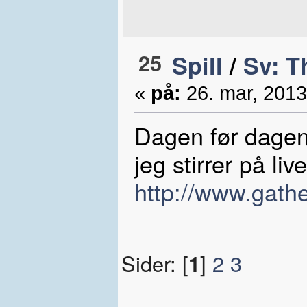
25
Spill
/
Sv: T
«
på:
26. mar, 2013
Dagen før dagen.
jeg stirrer på li
http://www.gath
Sider: [
1
]
2
3