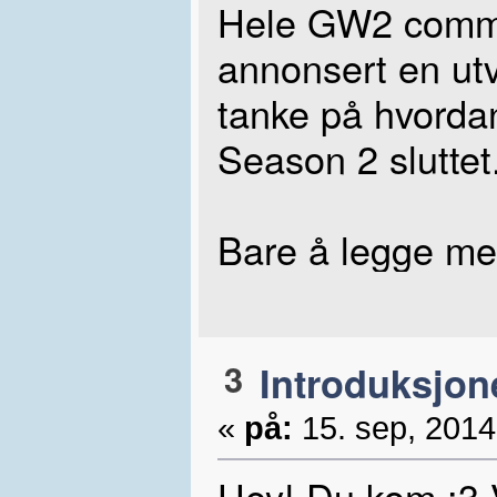
Hele GW2 commun
annonsert en ut
tanke på hvordan
Season 2 sluttet
Bare å legge meg
3
Introduksjon
«
på:
15. sep, 2014
Hey! Du kom :3