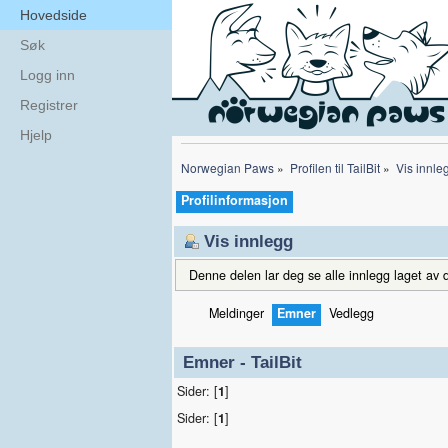
Hovedside
Søk
Logg inn
Registrer
Hjelp
Norwegian Paws
»
Profilen til TailBit
»
Vis innle
Profilinformasjon
Vis innlegg
Denne delen lar deg se alle innlegg laget av d
Meldinger
Emner
Vedlegg
Emner - TailBit
Sider: [
1
]
Sider: [
1
]