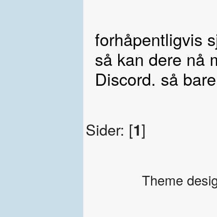
forhåpentligvis s
så kan dere nå 
Discord. så bare
Sider: [
1
]
Theme desig