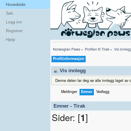
Hovedside
Søk
Logg inn
Registrer
Hjelp
Norwegian Paws
»
Profilen til Tirak
»
Vis innleg
Profilinformasjon
Vis innlegg
Denne delen lar deg se alle innlegg laget av d
Meldinger
Emner
Vedlegg
Emner - Tirak
Sider: [
1
]