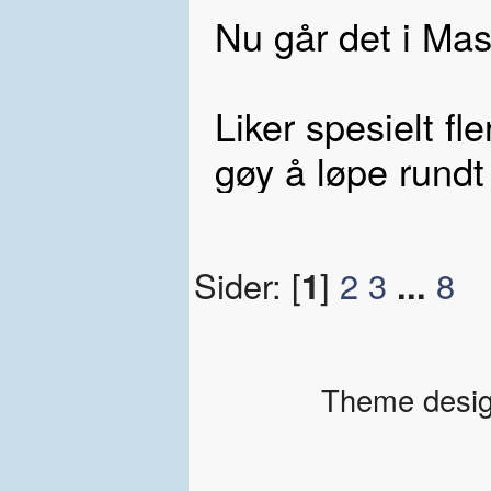
Nu går det i Mass
Liker spesielt fl
gøy å løpe rund
Sider: [
1
]
2
3
...
8
Theme desig