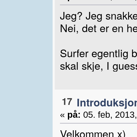
Jeg? Jeg snakke
Nei, det er en h
Surfer egentlig 
skal skje, I gue
17
Introduksjo
«
på:
05. feb, 2013,
Velkommen x)