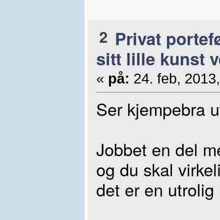
2
Privat portef
sitt lille kunst 
«
på:
24. feb, 2013,
Ser kjempebra u
Jobbet en del m
og du skal virke
det er en utroli