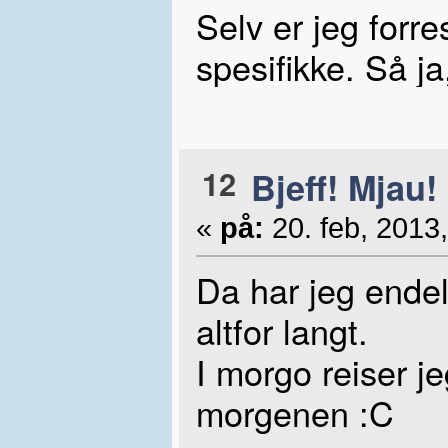
Selv er jeg forr
spesifikke. Så ja,
12
Bjeff! Mjau!
«
på:
20. feb, 2013,
Da har jeg endeli
altfor langt.
I morgo reiser j
morgenen :C