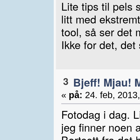
Lite tips til pel
litt med ekstrem
tool, så ser det 
Ikke for det, det
3
Bjeff! Mjau! 
«
på:
24. feb, 2013,
Fotodag i dag. Li
jeg finner noen a
Bortsett fra det 