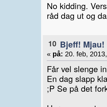
No kidding. Verst
råd dag ut og da
10
Bjeff! Mjau!
«
på:
20. feb, 2013,
Får vel slenge in
En dag slapp kl
;P Se på det for