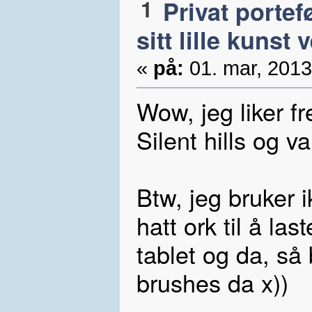
1
Privat portef
sitt lille kunst 
«
på:
01. mar, 2013
Wow, jeg liker f
Silent hills og 
Btw, jeg bruker i
hatt ork til å la
tablet og da, så 
brushes da x))