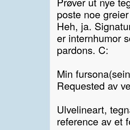
Prøver ut nye teg
poste noe greier 
Heh, ja. Signatu
er internhumor s
pardons. C:
Min fursona(sein
Requested av v
Ulvelineart, tegn
reference av et f