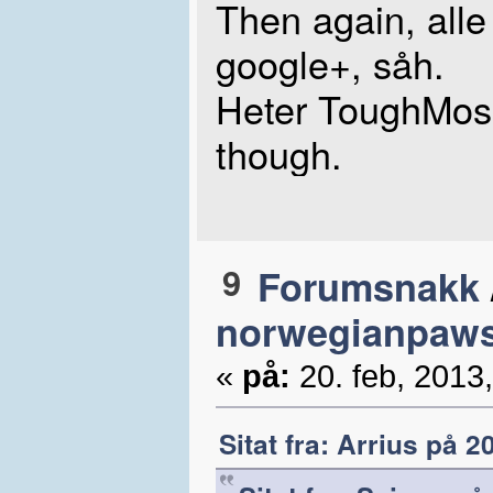
Then again, all
google+, såh.
Heter ToughMoses
though.
9
Forumsnakk
norwegianpaw
«
på:
20. feb, 2013,
Sitat fra: Arrius på 2