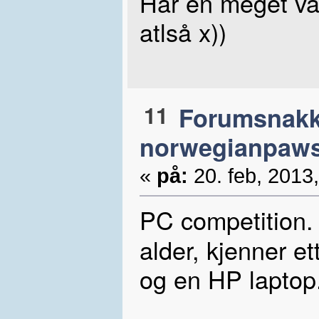
Har en meget var
atlså x))
11
Forumsnak
norwegianpaw
«
på:
20. feb, 2013,
PC competition. 
alder, kjenner e
og en HP laptop