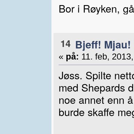
Bor i Røyken, gå
14
Bjeff! Mjau!
«
på:
11. feb, 2013,
Jøss. Spilte net
med Shepards dø
noe annet enn å 
burde skaffe meg 