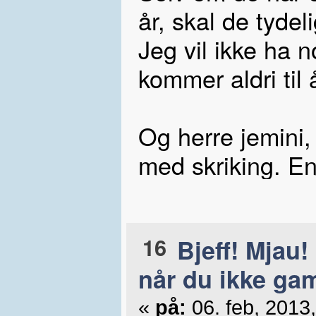
år, skal de tydel
Jeg vil ikke ha 
kommer aldri til
Og herre jemini,
med skriking. Ent
16
Bjeff! Mjau!
når du ikke ga
«
på:
06. feb, 2013,