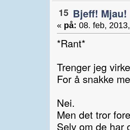
15
Bjeff! Mjau!
«
på:
08. feb, 2013,
*Rant*
Trenger jeg virke
For å snakke me
Nei.
Men det tror fore
Selv om de har o