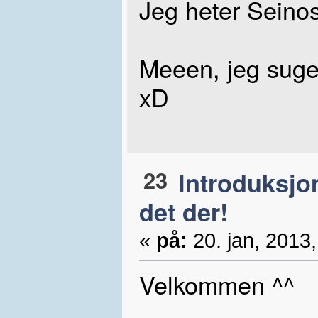
Jeg heter Seino
Meeen, jeg suge
xD
23
Introduksjo
det der!
«
på:
20. jan, 2013,
Velkommen ^^