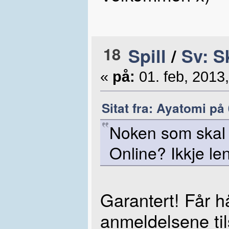
18
Spill
/
Sv: S
«
på:
01. feb, 2013,
Sitat fra: Ayatomi på 
Noken som skal 
Online? Ikkje len
Garantert! Får hå
anmeldelsene til