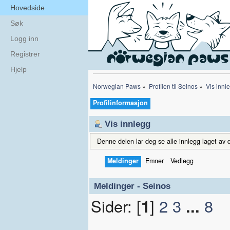
Hovedside
Søk
Logg inn
Registrer
Hjelp
Norwegian Paws
»
Profilen til Seinos
»
Vis innl
Profilinformasjon
Vis innlegg
Denne delen lar deg se alle innlegg laget av d
Meldinger
Emner
Vedlegg
Meldinger - Seinos
Sider: [
1
]
2
3
...
8