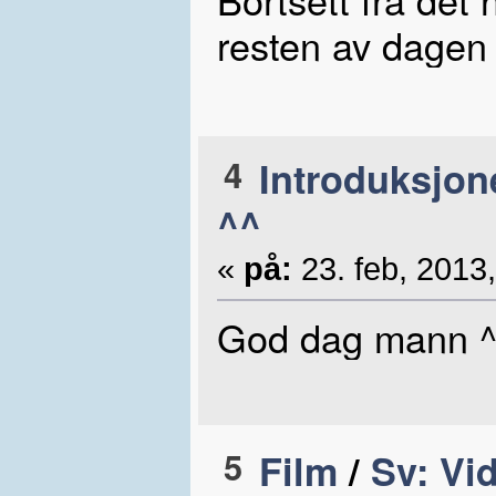
resten av dagen 
4
Introduksjon
^^
«
på:
23. feb, 2013,
God dag mann ^
5
Film
/
Sv: Vid