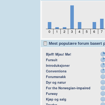
0
1
2
3
4
5
6
7
Mest populære forum basert p
Bjeff! Mjau! Mø!
Fursuit
Introduksjoner
Conventions
Forumsnakk
Dyr og natur
For the Norwegian-impaired
Furway
Kjøp og salg
Tøydyr