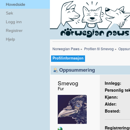
Hovedside
Søk
Logg inn
Registrer
Hjelp
Norwegian Paws
»
Profilen til Smevog
»
Oppsu
Profilinformasjon
Oppsummering
Smevog 
Innlegg:
Fur
Personlig te
Kjønn:
Alder:
Bosted:
Registrering