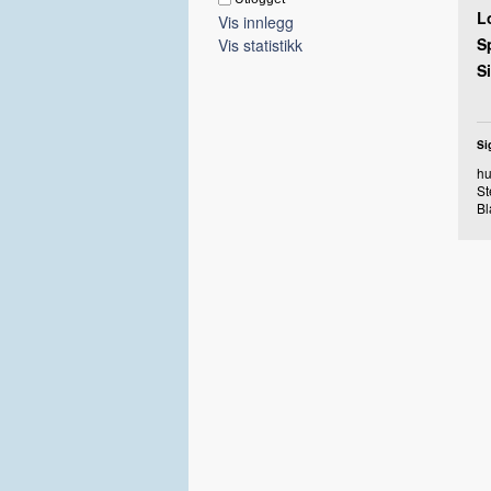
L
Vis innlegg
S
Vis statistikk
Si
Si
hu
St
Bl