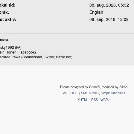
okal tid:
08. aug, 2026, 05:32
pråk:
English
st aktiv:
08. sep, 2018, 12:09
gnatur:
sky1992 (FA)
ein Horten (Facebook)
ackred Paws (Soundcloud, Twitter, Battle.net)
Theme designed by CrimeS, modified by Aikho
SMF 2.0.15
|
SMF © 2011
,
Simple Machines
XHTML
RSS
WAP2