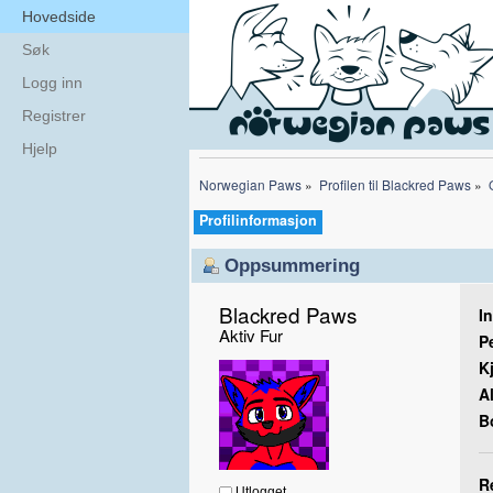
Hovedside
Søk
Logg inn
Registrer
Hjelp
Norwegian Paws
»
Profilen til Blackred Paws
»
Profilinformasjon
Oppsummering
Blackred Paws 
I
Aktiv Fur
P
K
A
B
R
Utlogget