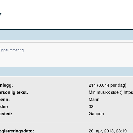
Oppsummering
nnlegg:
214 (0.044 per dag)
ersonlig tekst:
Min musikk side :) http
jønn:
Mann
lder:
33
osted:
Gaupen
egistreringsdato:
26. apr, 2013, 23:19