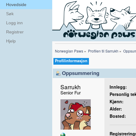
Hovedside
Søk
Logg inn
Registrer
Hjelp
Norwegian Paws
»
Profilen til Sarrukh
»
Oppsum
Profilinformasjon
Oppsummering
Sarrukh 
Innlegg:
Senior Fur
Personlig te
Kjønn:
Alder:
Bosted:
Registrering