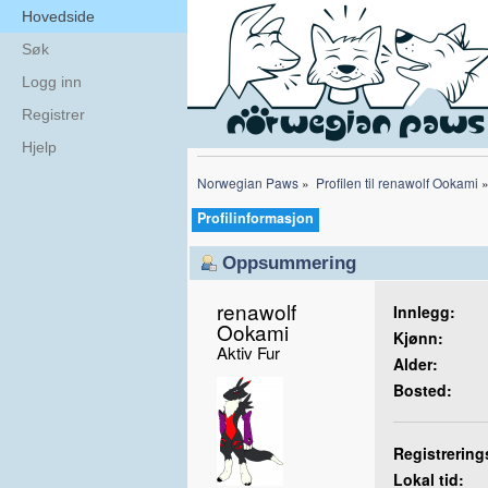
Hovedside
Søk
Logg inn
Registrer
Hjelp
Norwegian Paws
»
Profilen til renawolf Ookami
Profilinformasjon
Oppsummering
renawolf 
Innlegg:
Ookami 
Kjønn:
Aktiv Fur
Alder:
Bosted:
Registrering
Lokal tid: