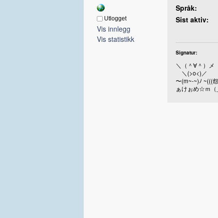
Språk:
Sist aktiv:
Utlogget
Vis innlegg
Vis statistikk
Signatur:
＼（＾∀＾）メ
＼(>o<)／ ∑
〜(m~-~)ﾉ ~((
ぁけぉめ☆ｍ（