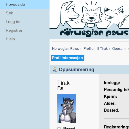
Hovedside
Søk
Logg inn
Registrer
Hjelp
Norwegian Paws
»
Profilen til Tirak
»
Oppsumme
Profilinformasjon
Oppsummering
Tirak 
Innlegg:
Fur
Personlig te
Kjønn:
Alder:
Bosted:
Registrering
Utlogget