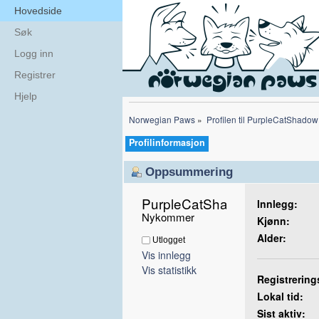
Hovedside
Søk
Logg inn
Registrer
Hjelp
Norwegian Paws
»
Profilen til PurpleCatShadow
Profilinformasjon
Oppsummering
PurpleCatShadow 
Innlegg:
Nykommer
Kjønn:
Alder:
Utlogget
Vis innlegg
Vis statistikk
Registrering
Lokal tid:
Sist aktiv: