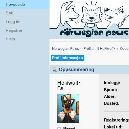
Hovedside
Søk
Logg inn
Registrer
Hjelp
Norwegian Paws
»
Profilen til Hokiwuff~
»
Opps
Profilinformasjon
Oppsummering
Hokiwuff~ 
Innlegg:
Fur
Kjønn:
Alder:
Bosted:
Registrering
Lokal tid:
Utlogget