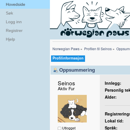
Hovedside
Søk
Logg inn
Registrer
Hjelp
Norwegian Paws
»
Profilen til Seinos
»
Oppsum
Profilinformasjon
Oppsummering
Seinos 
Innlegg:
Aktiv Fur
Personlig te
Alder:
Registrering
Lokal tid:
Språk:
Utlogget