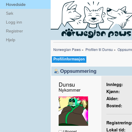
Hovedside
Søk
Logg inn
Registrer
Hjelp
Norwegian Paws
»
Profilen til Dunsu
»
Oppsumm
Profilinformasjon
Oppsummering
Dunsu 
Innlegg:
Nykommer
Kjønn:
Alder:
Bosted:
Registrering
Lokal tid:
Utlogget