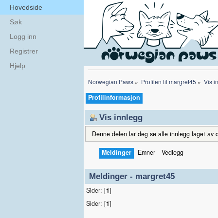
Hovedside
Søk
Logg inn
Registrer
Hjelp
Norwegian Paws
»
Profilen til margret45
»
Vis i
Profilinformasjon
Vis innlegg
Denne delen lar deg se alle innlegg laget av d
Meldinger
Emner
Vedlegg
Meldinger - margret45
Sider: [
1
]
Sider: [
1
]