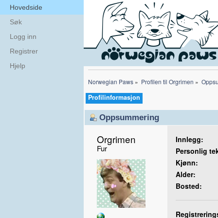
Hovedside
Søk
Logg inn
Registrer
Hjelp
Norwegian Paws
»
Profilen til Orgrimen
»
Opps
Profilinformasjon
Oppsummering
Orgrimen 
Innlegg:
Fur
Personlig te
Kjønn:
Alder:
Bosted:
Registrering