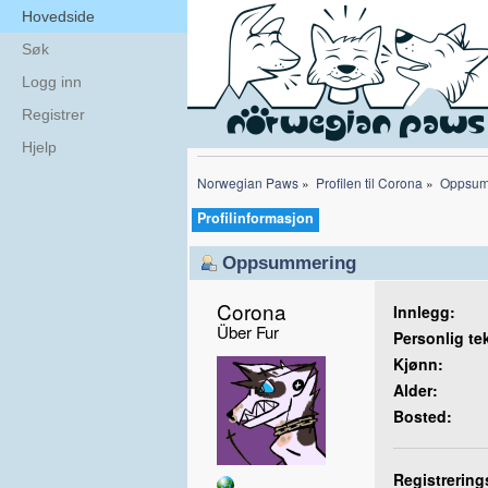
Hovedside
Søk
Logg inn
Registrer
Hjelp
Norwegian Paws
»
Profilen til Corona
»
Oppsum
Profilinformasjon
Oppsummering
Corona 
Innlegg:
Über Fur
Personlig te
Kjønn:
Alder:
Bosted:
Registrering