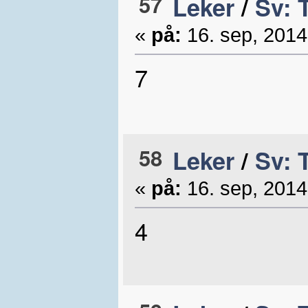
57
Leker
/
Sv: T
«
på:
16. sep, 2014
7
58
Leker
/
Sv: T
«
på:
16. sep, 2014
4