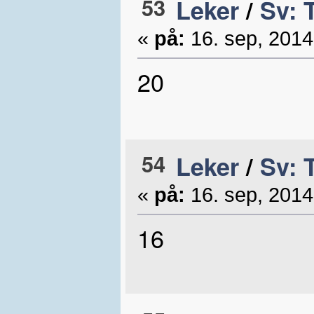
53
Leker
/
Sv: T
«
på:
16. sep, 2014
20
54
Leker
/
Sv: T
«
på:
16. sep, 2014
16