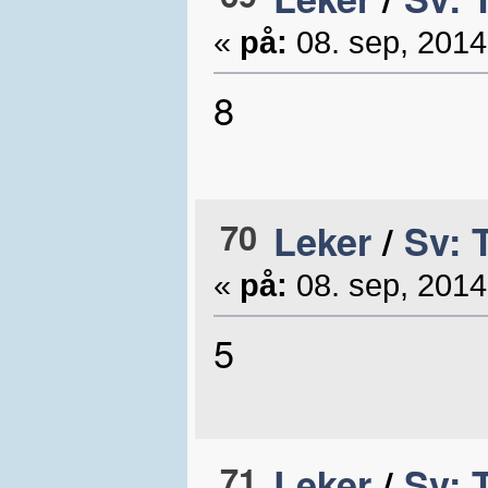
«
på:
08. sep, 2014
8
70
Leker
/
Sv: T
«
på:
08. sep, 2014
5
71
Leker
/
Sv: T