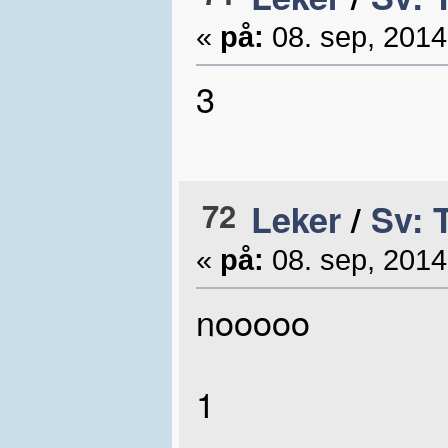
«
på:
08. sep, 2014
3
72
Leker
/
Sv: T
«
på:
08. sep, 2014
nooooo
1