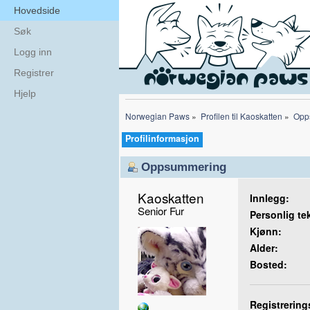
Hovedside
Søk
Logg inn
Registrer
Hjelp
Norwegian Paws
»
Profilen til Kaoskatten
»
Opp
Profilinformasjon
Oppsummering
Kaoskatten 
Innlegg:
Senior Fur
Personlig te
Kjønn:
Alder:
Bosted:
Registrering