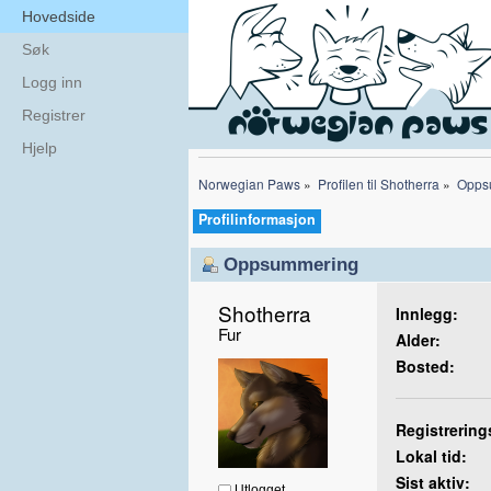
Hovedside
Søk
Logg inn
Registrer
Hjelp
Norwegian Paws
»
Profilen til Shotherra
»
Opps
Profilinformasjon
Oppsummering
Shotherra 
Innlegg:
Fur
Alder:
Bosted:
Registrering
Lokal tid:
Sist aktiv:
Utlogget