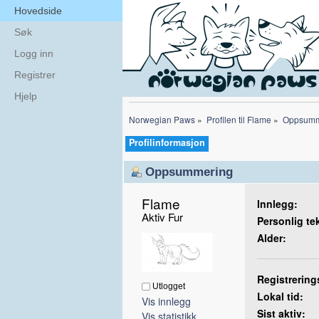
Hovedside
Søk
Logg inn
Registrer
Hjelp
Norwegian Paws
»
Profilen til Flame
»
Oppsumm
Profilinformasjon
Oppsummering
Flame 
Innlegg:
Aktiv Fur
Personlig te
Alder:
Registrering
Utlogget
Lokal tid:
Vis innlegg
Sist aktiv:
Vis statistikk