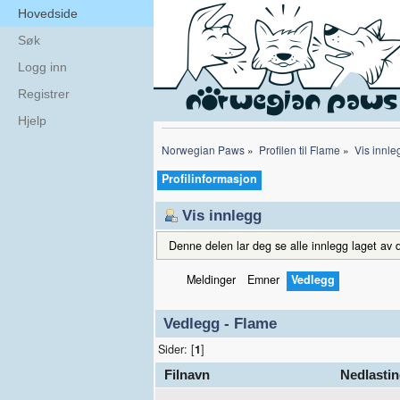
Hovedside
Søk
Logg inn
Registrer
Hjelp
Norwegian Paws
»
Profilen til Flame
»
Vis innle
Profilinformasjon
Vis innlegg
Denne delen lar deg se alle innlegg laget av d
Meldinger
Emner
Vedlegg
Vedlegg - Flame
Sider: [
1
]
Filnavn
Nedlastin