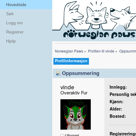
Hovedside
Søk
Logg inn
Registrer
Hjelp
Norwegian Paws
»
Profilen til vinde
»
Oppsumm
Profilinformasjon
Oppsummering
vinde 
Innlegg:
Overaktiv Fur
Personlig te
Kjønn:
Alder:
Bosted:
Registrering
Utlogget