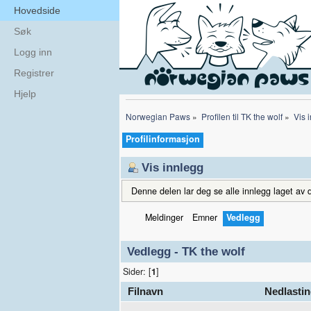
Hovedside
Søk
Logg inn
Registrer
Hjelp
Norwegian Paws
»
Profilen til TK the wolf
»
Vis 
Profilinformasjon
Vis innlegg
Denne delen lar deg se alle innlegg laget av d
Meldinger
Emner
Vedlegg
Vedlegg - TK the wolf
Sider: [
1
]
Filnavn
Nedlastin