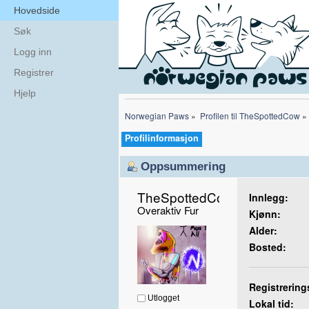
Hovedside
Søk
Logg inn
Registrer
Hjelp
Norwegian Paws
»
Profilen til TheSpottedCow
»
Profilinformasjon
Oppsummering
TheSpottedCow 
Innlegg:
Overaktiv Fur
Kjønn:
Alder:
Bosted:
Registrering
Utlogget
Lokal tid: