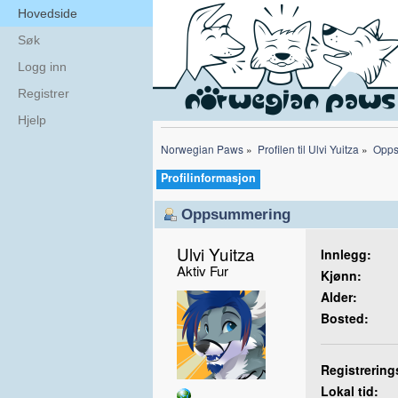
Hovedside
Søk
Logg inn
Registrer
Hjelp
Norwegian Paws
»
Profilen til Ulvi Yuitza
»
Opps
Profilinformasjon
Oppsummering
Ulvi Yuitza 
Innlegg:
Aktiv Fur
Kjønn:
Alder:
Bosted:
Registrering
Lokal tid: