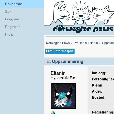
Hovedside
Søk
Logg inn
Registrer
Hjelp
Norwegian Paws
»
Profilen til Eltanin
»
Oppsum
Profilinformasjon
Oppsummering
Eltanin 
Innlegg:
Hyperaktiv Fur
Personlig te
Kjønn:
Alder:
Bosted:
Registrering