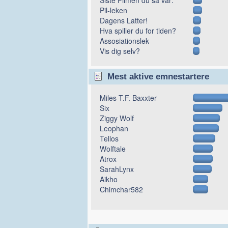
Pil-leken
Dagens Latter!
Hva spiller du for tiden?
Assosiationslek
Vis dig selv?
Mest aktive emnestartere
Miles T.F. Baxxter
Six
Ziggy Wolf
Leophan
Tellos
Wolftale
Atrox
SarahLynx
Aikho
Chimchar582