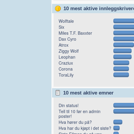
10 mest aktive innleggskriver
Wolftale
Six
Miles T.F. Baxxter
Dax Cyro
Atrox
Ziggy Wolf
Leophan
Craziux
Corona
ToraLily
10 mest aktive emner
Din status!
Tell til 10 før en admin
poster!
Hva hører du på?
Hva har du kjøpt i det siste?
Siste Filmen du så var: