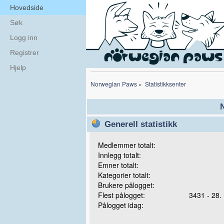
Hovedside
Søk
Logg inn
Registrer
Hjelp
Norwegian Paws
»
Statistikksenter
N
Generell statistikk
Medlemmer totalt:
Innlegg totalt:
Emner totalt:
Kategorier totalt:
Brukere pålogget:
Flest pålogget:
3431 - 28.
Pålogget idag: