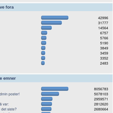
ve fora
42996
31777
14564
6757
5766
5190
3849
3459
3352
2483
te emner
8056783
 admin poster!
5078103
?
2959571
å var:
2812620
 det siste?
2680664