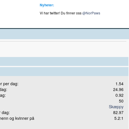
Nyheter:
Vi har twitter! Du finner oss
@NorPaws
er per dag:
1.54
 dag:
24.96
dag:
0.92
50
Skæppy
r dag:
82.97
menn og kvinner på
5.2:1