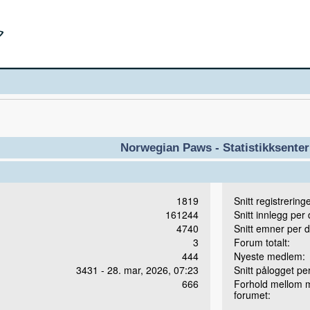
Norwegian Paws - Statistikksenter
1819
Snitt registrering
161244
Snitt innlegg per
4740
Snitt emner per 
3
Forum totalt:
444
Nyeste medlem:
3431 - 28. mar, 2026, 07:23
Snitt pålogget pe
666
Forhold mellom 
forumet: