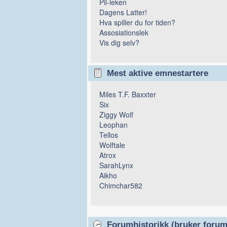
Pil-leken
Dagens Latter!
Hva spiller du for tiden?
Assosiationslek
Vis dig selv?
Mest aktive emnestartere
Miles T.F. Baxxter
Six
Ziggy Wolf
Leophan
Tellos
Wolftale
Atrox
SarahLynx
Aikho
Chimchar582
Forumhistorikk (bruker forume