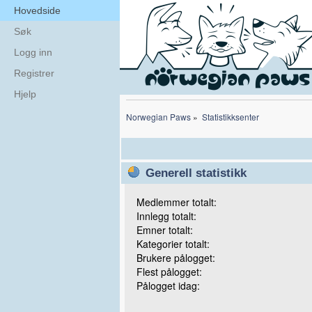
Hovedside
Søk
Logg inn
Registrer
Hjelp
Norwegian Paws
»
Statistikksenter
Generell statistikk
Medlemmer totalt:
Innlegg totalt:
Emner totalt:
Kategorier totalt:
Brukere pålogget:
Flest pålogget:
Pålogget idag: