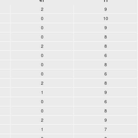
41
11
2
9
0
10
0
9
0
8
2
8
0
6
0
8
0
6
2
8
1
9
0
6
0
8
2
9
1
7