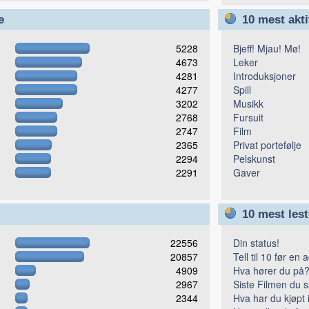
e
10 mest akti
5228
Bjeff! Mjau! Mø!
4673
Leker
4281
Introduksjoner
4277
Spill
3202
Musikk
2768
Fursuit
2747
Film
2365
Privat portefølje
2294
Pelskunst
2291
Gaver
10 mest les
22556
Din status!
20857
Tell til 10 før en
4909
Hva hører du på
2967
Siste Filmen du s
2344
Hva har du kjøpt i