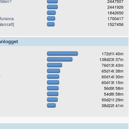
 tiden?
2447507
2441926
1842650
 fursona
1700417
arcraft]
1527456
nnlogget
172d1t 40m
138d23t 37m
76d13t 43m
65d14t 38m
r
60d14t 30m
60d13t 15m
56d9t 58m
54d8t 58m
50d21t 29m
38d22t 41m