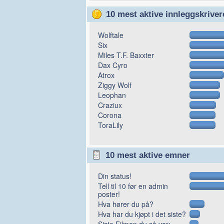
10 mest aktive innleggskriver
Wolftale
Six
Miles T.F. Baxxter
Dax Cyro
Atrox
Ziggy Wolf
Leophan
Craziux
Corona
ToraLily
10 mest aktive emner
Din status!
Tell til 10 før en admin
poster!
Hva hører du på?
Hva har du kjøpt i det siste?
Siste Filmen du så var: