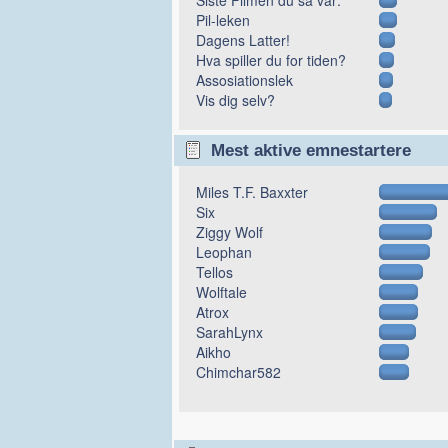
Pil-leken
Dagens Latter!
Hva spiller du for tiden?
Assosiationslek
Vis dig selv?
Mest aktive emnestartere
Miles T.F. Baxxter
Six
Ziggy Wolf
Leophan
Tellos
Wolftale
Atrox
SarahLynx
Aikho
Chimchar582