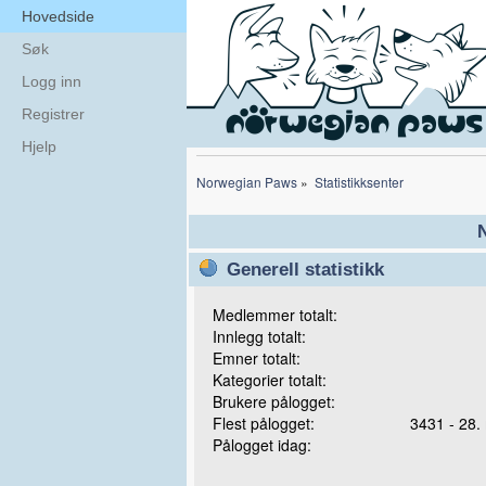
Hovedside
Søk
Logg inn
Registrer
Hjelp
Norwegian Paws
»
Statistikksenter
N
Generell statistikk
Medlemmer totalt:
Innlegg totalt:
Emner totalt:
Kategorier totalt:
Brukere pålogget:
Flest pålogget:
3431 - 28.
Pålogget idag: