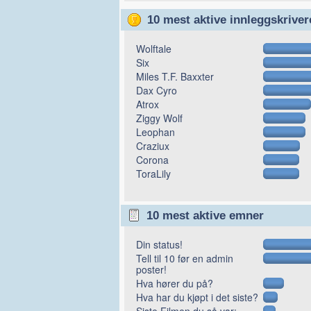
10 mest aktive innleggskriver
Wolftale
Six
Miles T.F. Baxxter
Dax Cyro
Atrox
Ziggy Wolf
Leophan
Craziux
Corona
ToraLily
10 mest aktive emner
Din status!
Tell til 10 før en admin
poster!
Hva hører du på?
Hva har du kjøpt i det siste?
Siste Filmen du så var: