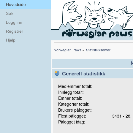
Hovedside
Søk
Logg inn
Registrer
Hjelp
Norwegian Paws
»
Statistikksenter
N
Generell statistikk
Medlemmer totalt:
Innlegg totalt:
Emner totalt:
Kategorier totalt:
Brukere pålogget:
Flest pålogget:
3431 - 28.
Pålogget idag: