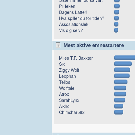
Pil-leken
Dagens Latter!
Hva spiller du for tiden?
Assosiationslek
Vis dig selv?
Mest aktive emnestartere
Miles T.F. Baxxter
Six
Ziggy Wolf
Leophan
Tellos
Wolftale
Atrox
SarahLynx
Aikho
Chimchar582