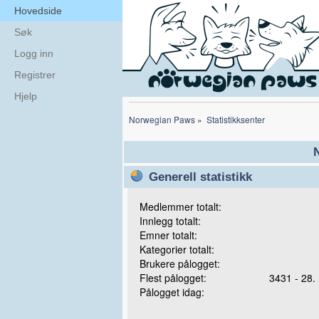
Hovedside
Søk
Logg inn
Registrer
Hjelp
Norwegian Paws
»
Statistikksenter
N
Generell statistikk
Medlemmer totalt:
Innlegg totalt:
Emner totalt:
Kategorier totalt:
Brukere pålogget:
Flest pålogget:
3431 - 28.
Pålogget idag: