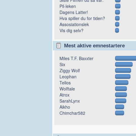
Pil-leken
Dagens Latter!
Hva spiller du for tiden?
Assosiationslek
Vis dig selv?
Mest aktive emnestartere
Miles T.F. Baxxter
Six
Ziggy Wolf
Leophan
Tellos
Wolftale
Atrox
SarahLynx
Aikho
Chimchar582