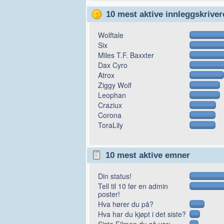
10 mest aktive innleggskriver
Wolftale
Six
Miles T.F. Baxxter
Dax Cyro
Atrox
Ziggy Wolf
Leophan
Craziux
Corona
ToraLily
10 mest aktive emner
Din status!
Tell til 10 før en admin
poster!
Hva hører du på?
Hva har du kjøpt i det siste?
Siste Filmen du så var: