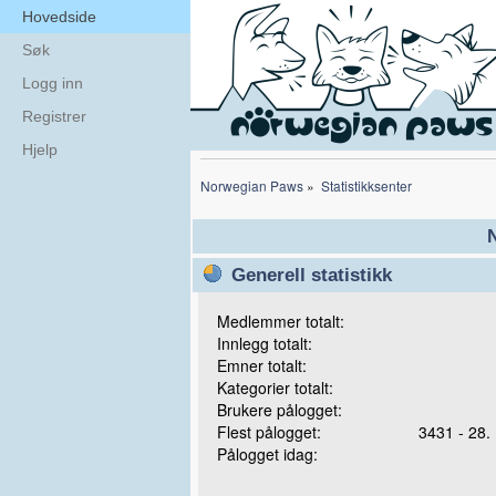
Hovedside
Søk
Logg inn
Registrer
Hjelp
Norwegian Paws
»
Statistikksenter
N
Generell statistikk
Medlemmer totalt:
Innlegg totalt:
Emner totalt:
Kategorier totalt:
Brukere pålogget:
Flest pålogget:
3431 - 28.
Pålogget idag: