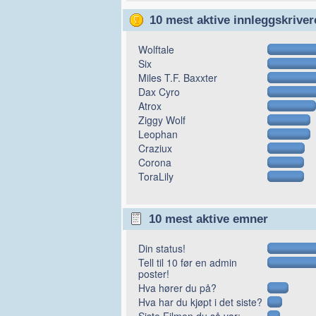
10 mest aktive innleggskriver
Wolftale
Six
Miles T.F. Baxxter
Dax Cyro
Atrox
Ziggy Wolf
Leophan
Craziux
Corona
ToraLily
10 mest aktive emner
Din status!
Tell til 10 før en admin
poster!
Hva hører du på?
Hva har du kjøpt i det siste?
Siste Filmen du så var: