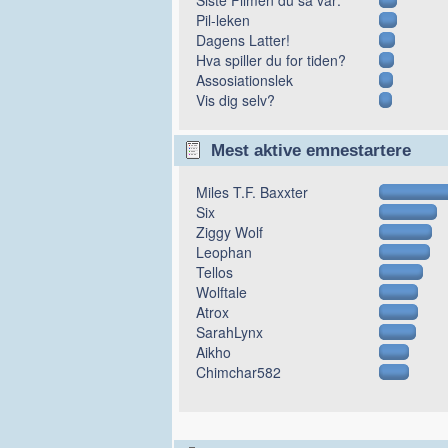
Pil-leken
Dagens Latter!
Hva spiller du for tiden?
Assosiationslek
Vis dig selv?
Mest aktive emnestartere
Miles T.F. Baxxter
Six
Ziggy Wolf
Leophan
Tellos
Wolftale
Atrox
SarahLynx
Aikho
Chimchar582