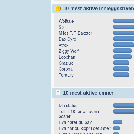
10 mest aktive innleggskriver
Wolftale
Six
Miles T.F. Baxxter
Dax Cyro
Atrox
Ziggy Wolf
Leophan
Craziux
Corona
ToraLily
10 mest aktive emner
Din status!
Tell til 10 før en admin
poster!
Hva hører du på?
Hva har du kjøpt i det siste?
Siste Filmen du så var: