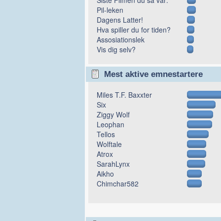
Pil-leken
Dagens Latter!
Hva spiller du for tiden?
Assosiationslek
Vis dig selv?
Mest aktive emnestartere
Miles T.F. Baxxter
Six
Ziggy Wolf
Leophan
Tellos
Wolftale
Atrox
SarahLynx
Aikho
Chimchar582