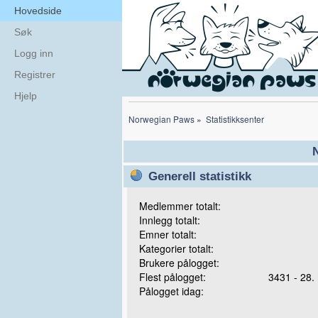
Hovedside
Søk
Logg inn
Registrer
Hjelp
Norwegian Paws
»
Statistikksenter
N
Generell statistikk
Medlemmer totalt:
Innlegg totalt:
Emner totalt:
Kategorier totalt:
Brukere pålogget:
Flest pålogget:
3431 - 28.
Pålogget idag: