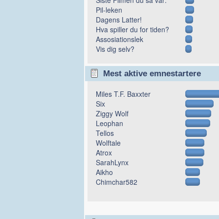
Pil-leken
Dagens Latter!
Hva spiller du for tiden?
Assosiationslek
Vis dig selv?
Mest aktive emnestartere
Miles T.F. Baxxter
Six
Ziggy Wolf
Leophan
Tellos
Wolftale
Atrox
SarahLynx
Aikho
Chimchar582