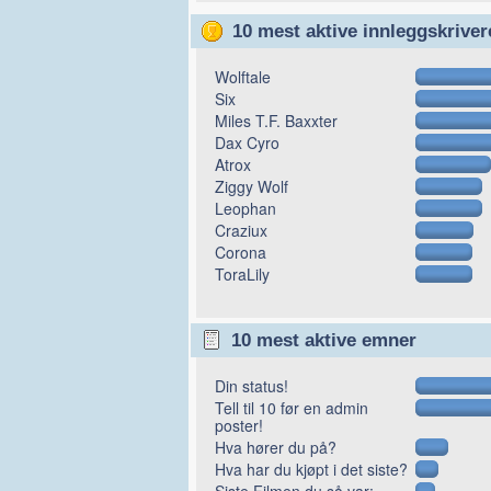
10 mest aktive innleggskriver
Wolftale
Six
Miles T.F. Baxxter
Dax Cyro
Atrox
Ziggy Wolf
Leophan
Craziux
Corona
ToraLily
10 mest aktive emner
Din status!
Tell til 10 før en admin
poster!
Hva hører du på?
Hva har du kjøpt i det siste?
Siste Filmen du så var: