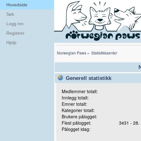
Hovedside
Søk
Logg inn
Registrer
Hjelp
Norwegian Paws
»
Statistikksenter
N
Generell statistikk
Medlemmer totalt:
Innlegg totalt:
Emner totalt:
Kategorier totalt:
Brukere pålogget:
Flest pålogget:
3431 - 28.
Pålogget idag: