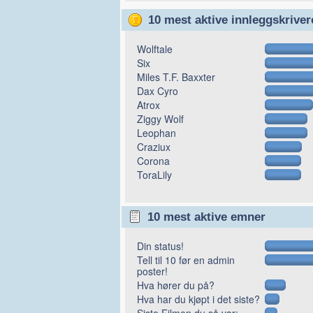
10 mest aktive innleggskriver
Wolftale
Six
Miles T.F. Baxxter
Dax Cyro
Atrox
Ziggy Wolf
Leophan
Craziux
Corona
ToraLily
10 mest aktive emner
Din status!
Tell til 10 før en admin
poster!
Hva hører du på?
Hva har du kjøpt i det siste?
Siste Filmen du så var: