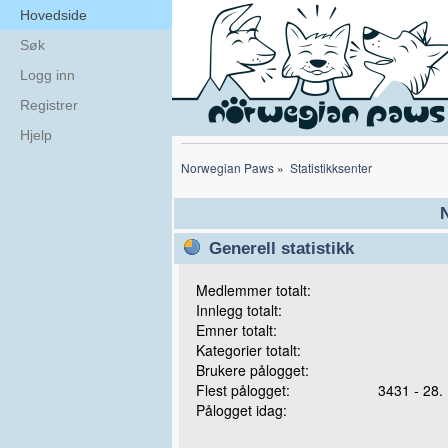
Hovedside
Søk
Logg inn
Registrer
Hjelp
Norwegian Paws
»
Statistikksenter
N
Generell statistikk
Medlemmer totalt:
Innlegg totalt:
Emner totalt:
Kategorier totalt:
Brukere pålogget:
Flest pålogget:
3431 - 28.
Pålogget idag: