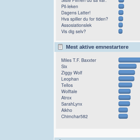
Pil-leken
Dagens Latter!
Hva spiller du for tiden?
Assosiationslek
Vis dig selv?
Mest aktive emnestartere
Miles T.F. Baxxter
Six
Ziggy Wolf
Leophan
Tellos
Wolftale
Atrox
SarahLynx
Aikho
Chimchar582