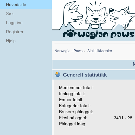
Hovedside
Søk
Logg inn
Registrer
Hjelp
Norwegian Paws
»
Statistikksenter
N
Generell statistikk
Medlemmer totalt:
Innlegg totalt:
Emner totalt:
Kategorier totalt:
Brukere pålogget:
Flest pålogget:
3431 - 28.
Pålogget idag: