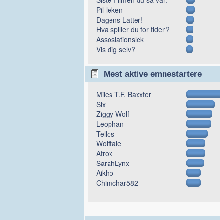
Pil-leken
Dagens Latter!
Hva spiller du for tiden?
Assosiationslek
Vis dig selv?
Mest aktive emnestartere
Miles T.F. Baxxter
Six
Ziggy Wolf
Leophan
Tellos
Wolftale
Atrox
SarahLynx
Aikho
Chimchar582