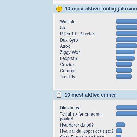
10 mest aktive innleggskriver
Wolftale
Six
Miles T.F. Baxxter
Dax Cyro
Atrox
Ziggy Wolf
Leophan
Craziux
Corona
ToraLily
10 mest aktive emner
Din status!
Tell til 10 før en admin
poster!
Hva hører du på?
Hva har du kjøpt i det siste?
Siste Filmen du så var: