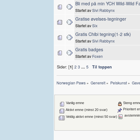
Bli med på min YCH Wild-Wild F
Startet av
Sivi Rabbynx
Gratise øvelses-tegninger
Startet av
Six
Gratis Chibi tegning(1-2 stk)
Startet av
Sivi Rabbynx
Gratis badges
Startet av
Foxen
Sider: [
1
]
2
3
...
5
Til toppen
Norwegian Paws
»
Generelt
»
Pelskunst
»
Gav
Vanlig emne
Steng emn
Prioritert 
Aktivt emne (minst 20 svar)
avstemnin
Veldig aktivt emne (minst 50 svar)