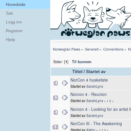
Hovedside
Søk
Logg inn
Registrer
Hjelp
Norwegian Paws
»
Generelt
»
Conventions
»
N
Sider: [
1
]
Til bunnen
Tittel
/
Startet av
NorCon 4 huskeliste
Startet av
SarahLynx
Norcon 4 - Reunion
Startet av
SarahLynx
«
1
2
»
Norcon 4 - Looking for an artist f
Startet av
SarahLynx
NorCon III - The Awakening
Startet av
Aikho
«
1
2
3
»