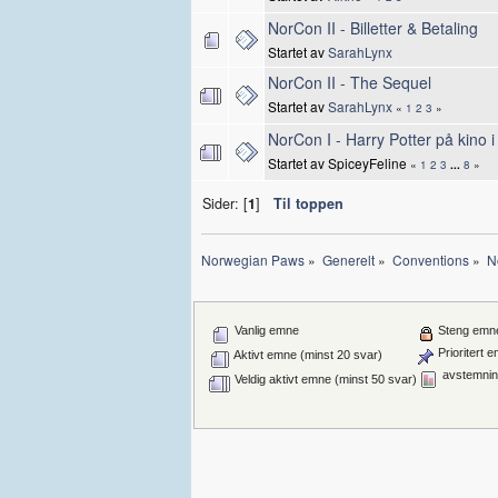
NorCon II - Billetter & Betaling
Startet av
SarahLynx
NorCon II - The Sequel
Startet av
SarahLynx
«
1
2
3
»
NorCon I - Harry Potter på kino 
Startet av SpiceyFeline
«
1
2
3
...
8
»
Sider: [
1
]
Til toppen
Norwegian Paws
»
Generelt
»
Conventions
»
N
Vanlig emne
Steng emn
Prioritert 
Aktivt emne (minst 20 svar)
avstemnin
Veldig aktivt emne (minst 50 svar)