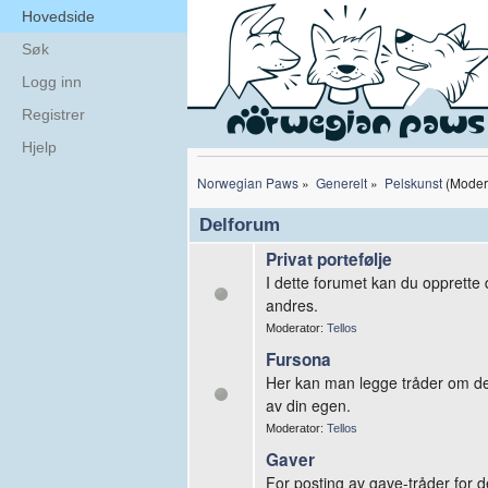
Hovedside
Søk
Logg inn
Registrer
Hjelp
Norwegian Paws
»
Generelt
»
Pelskunst
(Moder
Delforum
Privat portefølje
I dette forumet kan du opprette 
andres.
Moderator:
Tellos
Fursona
Her kan man legge tråder om des
av din egen.
Moderator:
Tellos
Gaver
For posting av gave-tråder for 