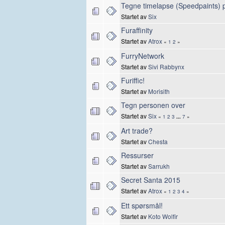
Tegne timelapse (Speedpaints) 
Startet av
Six
Furaffinity
Startet av
Atrox
«
1
2
»
FurryNetwork
Startet av
Sivi Rabbynx
Furiffic!
Startet av
Morisith
Tegn personen over
Startet av
Six
«
1
2
3
...
7
»
Art trade?
Startet av
Chesta
Ressurser
Startet av
Sarrukh
Secret Santa 2015
Startet av
Atrox
«
1
2
3
4
»
Ett spørsmål!
Startet av
Koto Wolfir