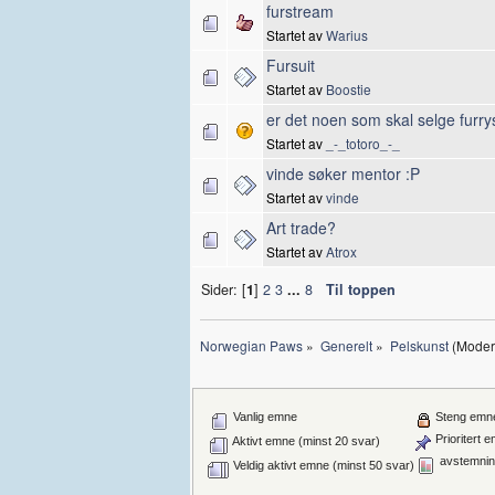
furstream
Startet av
Warius
Fursuit
Startet av
Boostie
er det noen som skal selge furry
Startet av
_-_totoro_-_
vinde søker mentor :P
Startet av
vinde
Art trade?
Startet av
Atrox
Sider: [
1
]
2
3
...
8
Til toppen
Norwegian Paws
»
Generelt
»
Pelskunst
(Moder
Vanlig emne
Steng emn
Prioritert 
Aktivt emne (minst 20 svar)
avstemnin
Veldig aktivt emne (minst 50 svar)