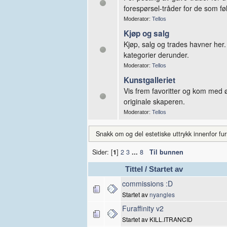
forespørsel-tråder for de som føl
Moderator:
Tellos
Kjøp og salg
Kjøp, salg og trades havner her. 
kategorier derunder.
Moderator:
Tellos
Kunstgalleriet
Vis frem favoritter og kom med ø
originale skaperen.
Moderator:
Tellos
Snakk om og del estetiske uttrykk innenfor fur
Sider: [
1
]
2
3
...
8
Til bunnen
Tittel
/
Startet av
commissions :D
Startet av
nyangles
Furaffinity v2
Startet av KILL.ITRANCID