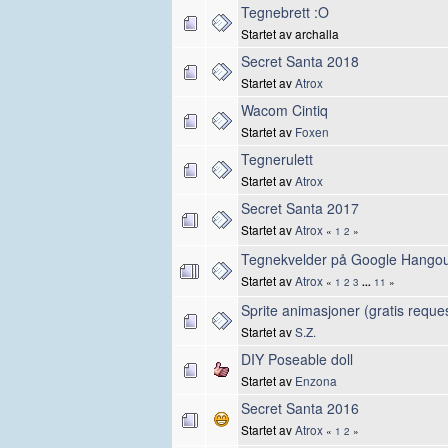
Tegnebrett :O
Startet av archalla
Secret Santa 2018
Startet av
Atrox
Wacom Cintiq
Startet av
Foxen
Tegnerulett
Startet av
Atrox
Secret Santa 2017
Startet av
Atrox
«
1
2
»
Tegnekvelder på Google Hangou
Startet av
Atrox
«
1
2
3
...
11
»
Sprite animasjoner (gratis reque
Startet av
S.Z.
DIY Poseable doll
Startet av
Enzona
Secret Santa 2016
Startet av
Atrox
«
1
2
»