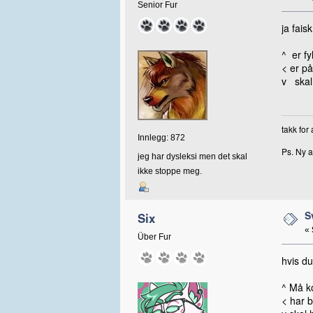
Senior Fur
ja fais
^ er fy
< er på 
v skal
takk for
Innlegg: 872
Ps. Ny a
jeg har dysleksi men det skal
ikke stoppe meg.
S
Six
«
Über Fur
hvis du
^ Må k
< har b