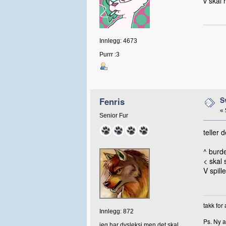
v skal
Innlegg: 4673
Purrr :3
S
Fenris
«
Senior Fur
teller 
^ burde
< skal s
V spille
takk for
Innlegg: 872
Ps. Ny a
jeg har dysleksi men det skal