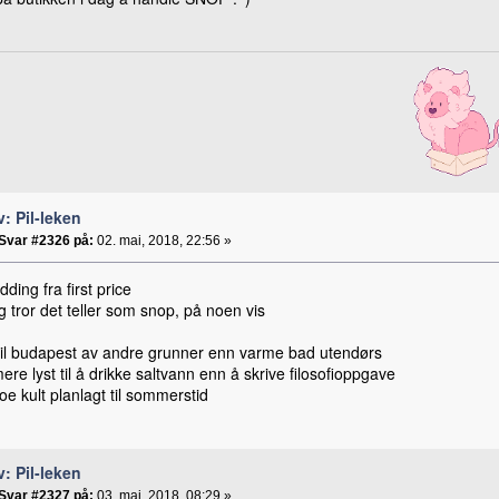
v: Pil-leken
Svar #2326 på:
02. mai, 2018, 22:56 »
dding fra first price
 tror det teller som snop, på noen vis
 til budapest av andre grunner enn varme bad utendørs
ere lyst til å drikke saltvann enn å skrive filosofioppgave
oe kult planlagt til sommerstid
v: Pil-leken
Svar #2327 på:
03. mai, 2018, 08:29 »