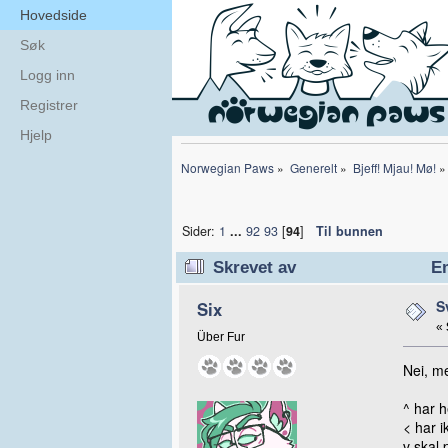
Hovedside
Søk
Logg inn
Registrer
Hjelp
Norwegian Paws
»
Generelt
»
Bjeff! Mjau! Mø!
»
Sider:
1
...
92
93
[
94
]
Til bunnen
Skrevet av
Em
S
Six
«
Über Fur
Nei, m
^ har he
< har i
v skal 