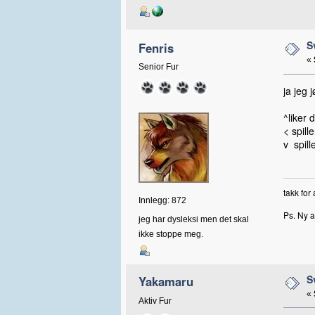
S
Fenris
«
Senior Fur
ja jeg j
^liker
< spil
v spil
takk for
Innlegg: 872
Ps. Ny a
jeg har dysleksi men det skal
ikke stoppe meg.
S
Yakamaru
«
Aktiv Fur