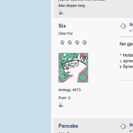
ikke stoppe meg.
S
Six
«
Über Fur
Nei gjø
^ Holde
< synes
v Synes
Innlegg: 4673
Purrr :3
S
Pancake
«