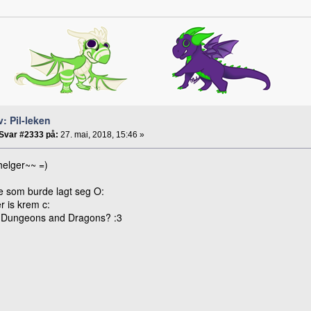
v: Pil-leken
Svar #2333 på:
27. mai, 2018, 15:46 »
helger~~ =)
e som burde lagt seg O:
r is krem c:
r Dungeons and Dragons? :3