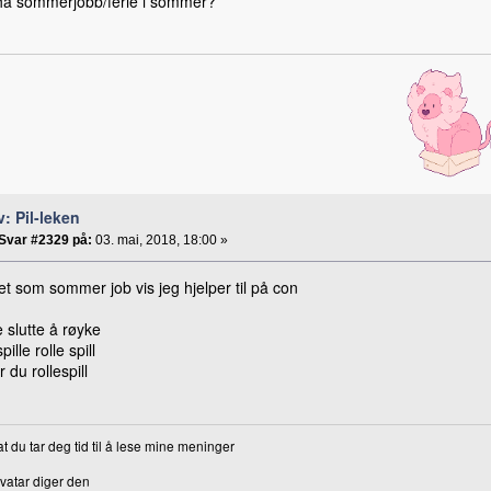
 ha sommerjobb/ferie i sommer?
v: Pil-leken
Svar #2329 på:
03. mai, 2018, 18:00 »
det som sommer job vis jeg hjelper til på con
 slutte å røyke
pille rolle spill
r du rollespill
 at du tar deg tid til å lese mine meninger
vatar diger den