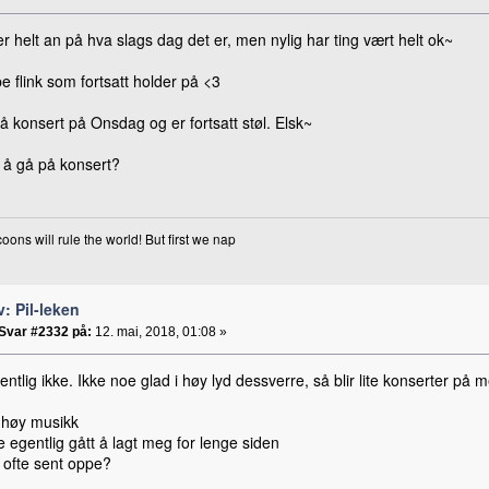
helt an på hva slags dag det er, men nylig har ting vært helt ok~
 flink som fortsatt holder på <3
å konsert på Onsdag og er fortsatt støl. Elsk~
r å gå på konsert?
oons will rule the world! But first we nap
v: Pil-leken
Svar #2332 på:
12. mai, 2018, 01:08 »
entlig ikke. Ikke noe glad i høy lyd dessverre, så blir lite konserter på 
r høy musikk
 egentlig gått å lagt meg for lenge siden
r ofte sent oppe?