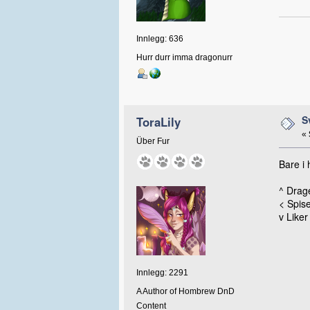
Innlegg: 636
Hurr durr imma dragonurr
S
ToraLily
«
Über Fur
Bare i 
^ Drag
< Spise
v Like
Innlegg: 2291
A Author of Hombrew DnD
Content