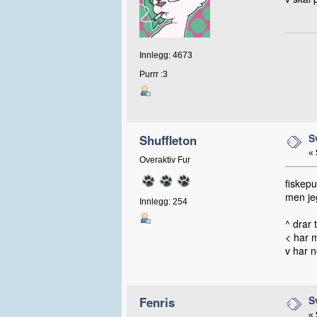
Innlegg: 4673
Purrr :3
S
Shuffleton
«
Overaktiv Fur
fiskepu
men jeg
Innlegg: 254
^ drar
< har m
v har n
S
Fenris
«