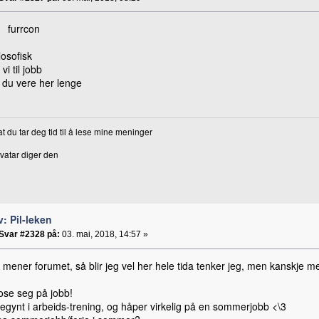
k furrcon
losofisk
vi til jobb
 du vere her lenge
 at du tar deg tid til å lese mine meninger
vatar diger den
v: Pil-leken
Svar #2328 på:
03. mai, 2018, 14:57 »
 mener forumet, så blir jeg vel her hele tida tenker jeg, men kanskje me
ose seg på jobb!
egynt i arbeids-trening, og håper virkelig på en sommerjobb <\3