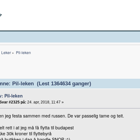
Leker
»
Pil-leken
ne: Pil-leken (Lest 1364634 ganger)
v: Pil-leken
Svar #2325 på:
24. apr, 2018, 11:47 »
en jeg festa sammen med russen. De var passelig tame og teit.
lt rett i at jeg må få flytta til budapest
kke 30k kroner til flyttebyrå
på butikken i dag å handle SNOP :^)