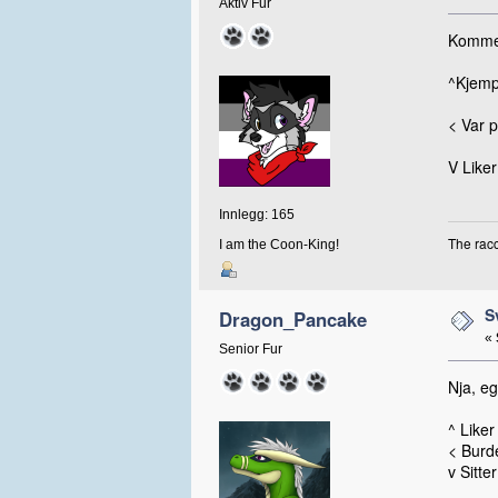
Aktiv Fur
Kommer 
^Kjempe
< Var p
V Like
Innlegg: 165
The racc
I am the Coon-King!
S
Dragon_Pancake
«
Senior Fur
Nja, eg
^ Like
< Burde
v Sitte