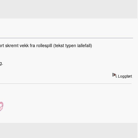
 skremt vekk fra rollespill (tekst typen iallefall)
g.
Loggført