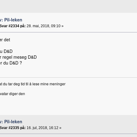
v: Pil-leken
Svar #2334 på:
28. mai, 2018, 09:10 »
ør det
 du D&D
ler regel meseg D&D
ler du D&D ?
 at du tar deg tid til å lese mine meninger
vatar diger den
v: Pil-leken
Svar #2335 på:
16. jul, 2018, 16:12 »