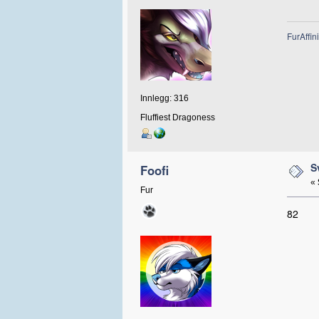
FurAffini
Innlegg: 316
Fluffiest Dragoness
S
Foofi
«
Fur
82