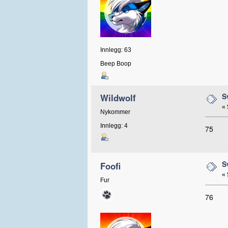
Innlegg: 63
Beep Boop
S
Wildwolf
«
Nykommer
Innlegg: 4
75
S
Foofi
«
Fur
76