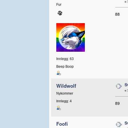
«
Fur
88
Innlegg: 63
Beep Boop
S
Wildwolf
«
Nykommer
Innlegg: 4
89
S
Foofi