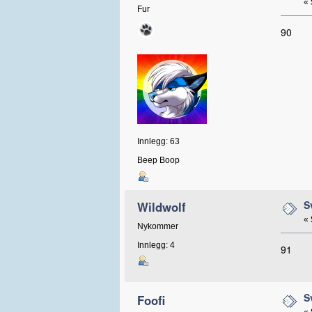
«
Fur
90
Innlegg: 63
Beep Boop
S
Wildwolf
«
Nykommer
Innlegg: 4
91
S
Foofi