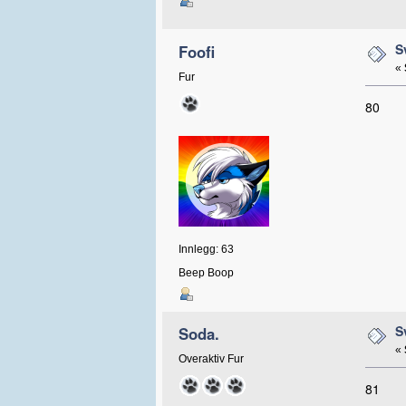
S
Foofi
«
Fur
80
Innlegg: 63
Beep Boop
S
Soda.
«
Overaktiv Fur
81