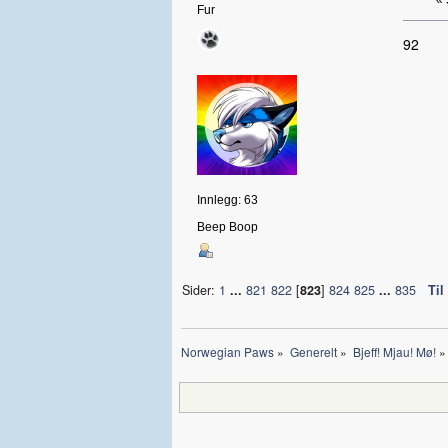
«
Fur
92
Innlegg: 63
Beep Boop
Sider:
1
...
821
822
[
823
]
824
825
...
835
Til
Norwegian Paws
»
Generelt
»
Bjeff! Mjau! Mø!
»