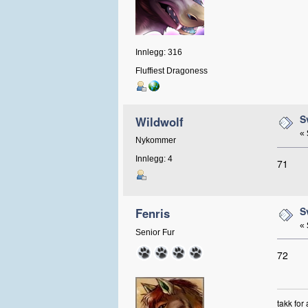
Innlegg: 316
Fluffiest Dragoness
S
Wildwolf
«
Nykommer
Innlegg: 4
71
S
Fenris
«
Senior Fur
72
takk for