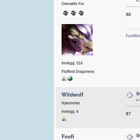
«
Overaktiv Fur
86
FurAffini
Innlegg: 316
Fluffiest Dragoness
S
Wildwolf
«
Nykommer
Innlegg: 4
87
S
Foofi