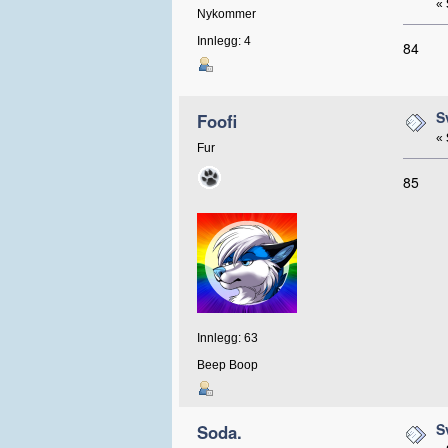
«
Nykommer
Innlegg: 4
84
S
Foofi
«
Fur
85
Innlegg: 63
Beep Boop
S
Soda.