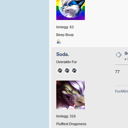
Innlegg: 63
Beep Boop
S
Soda.
«
Overaktiv Fur
77
FurAffini
Innlegg: 316
Fluffiest Dragoness