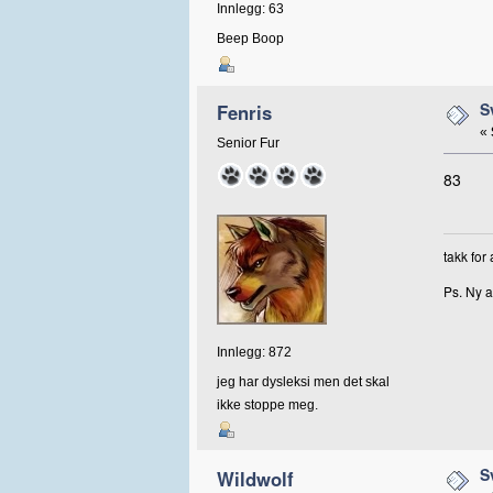
Innlegg: 63
Beep Boop
S
Fenris
«
Senior Fur
83
takk for
Ps. Ny a
Innlegg: 872
jeg har dysleksi men det skal
ikke stoppe meg.
S
Wildwolf