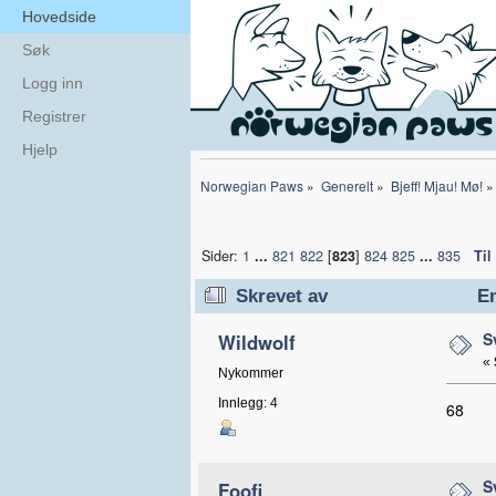
Hovedside
Søk
Logg inn
Registrer
Hjelp
Norwegian Paws
»
Generelt
»
Bjeff! Mjau! Mø!
»
Sider:
1
...
821
822
[
823
]
824
825
...
835
Til
Skrevet av
Em
S
Wildwolf
«
Nykommer
Innlegg: 4
68
S
Foofi