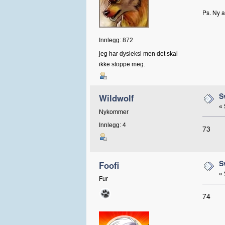
Ps. Ny a
Innlegg: 872
jeg har dysleksi men det skal
ikke stoppe meg.
S
Wildwolf
«
Nykommer
Innlegg: 4
73
S
Foofi
«
Fur
74