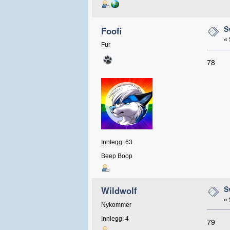
S
Foofi
«
Fur
78
Innlegg: 63
Beep Boop
S
Wildwolf
«
Nykommer
Innlegg: 4
79