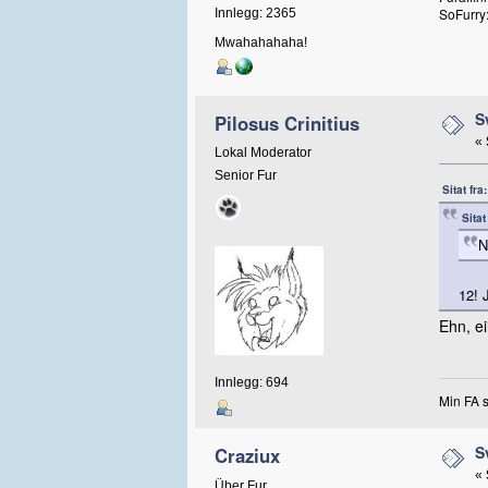
SoFurry
Innlegg: 2365
Mwahahahaha!
S
Pilosus Crinitius
«
Lokal Moderator
Senior Fur
Sitat fra
Sitat
N
12! 
Ehn, eii
Innlegg: 694
Min FA 
S
Craziux
«
Über Fur