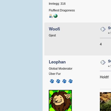
Innlegg: 316
Fluffiest Dragoness
S
Woofi
«
Gjest
4
S
Leophan
«
Global Moderator
Über Fur
Holdt!