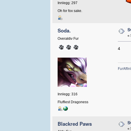
Innlegg: 297
Oh for fox sake.
S
Soda.
«
Overaktiv Fur
4
FurAffini
Innlegg: 316
Fluffiest Dragoness
S
Blackred Paws
«