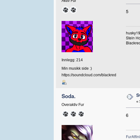
Aktiv Fur
5
husky19
Stein H
Blackred
Innlegg: 214
Min musikk side :)
https://soundcloud.com/blackred
S
Soda.
«
Overaktiv Fur
6
FurAffini