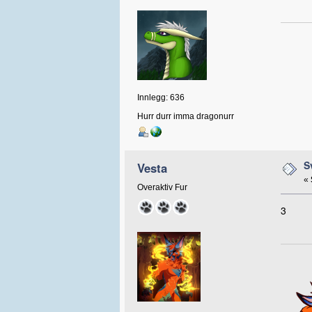
Innlegg: 636
Hurr durr imma dragonurr
S
Vesta
«
Overaktiv Fur
3