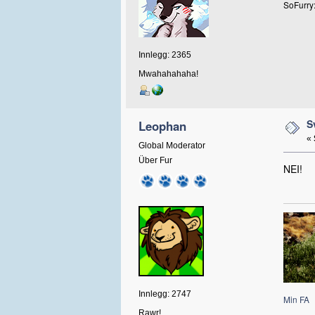
SoFurry
Innlegg: 2365
Mwahahahaha!
S
Leophan
«
Global Moderator
Über Fur
NEI!
Innlegg: 2747
Min FA
Rawr!