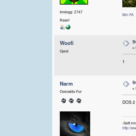
Innlegg: 2747
Min FA
Rawr!
S
Woofi
«
Gjest
1
S
Narm
«
Overaktiv Fur
DOS 2
-Sett in
http://w