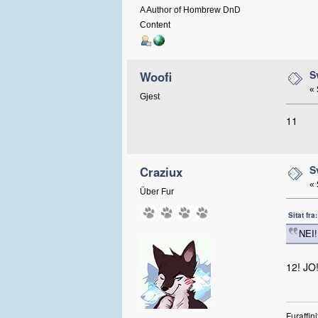
A Author of Hombrew DnD
Content
S
Woofi
«
Gjest
11
S
Craziux
«
Über Fur
Sitat fr
NEI!
12! JO
Furaffini