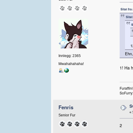
Sitat fra
Sitat
S
1
Ehn, 
Innlegg: 2365
Mwahahahaha!
1! Ha h
Furaffini
SoFurry
S
Fenris
«
Senior Fur
2