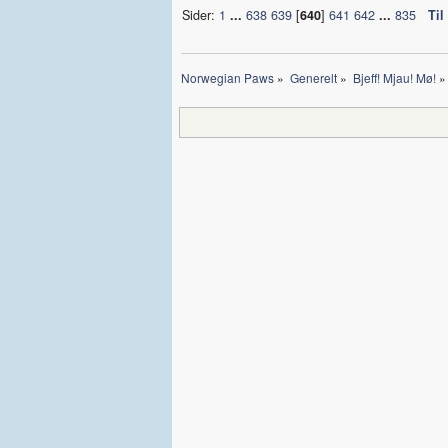
Sider:
1
...
638
639
[
640
]
641
642
...
835
Til
Norwegian Paws
»
Generelt
»
Bjeff! Mjau! Mø!
»