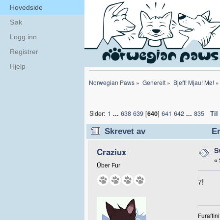
Hovedside
Søk
Logg inn
Registrer
Hjelp
Norwegian Paws
»
Generelt
»
Bjeff! Mjau! Mø!
»
Sider:
1
...
638
639
[
640
]
641
642
...
835
Til
Skrevet av
Em
S
Craziux
«
Über Fur
7!
Furaffini