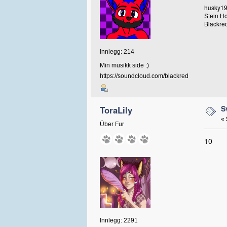
husky19
Stein H
Blackred
Innlegg: 214
Min musikk side :)
https://soundcloud.com/blackred
S
ToraLily
«
Über Fur
10
Innlegg: 2291