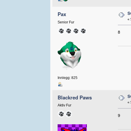
S
Pax
«
Senior Fur
8
Innlegg: 825
S
Blackred Paws
«
Aktiv Fur
9