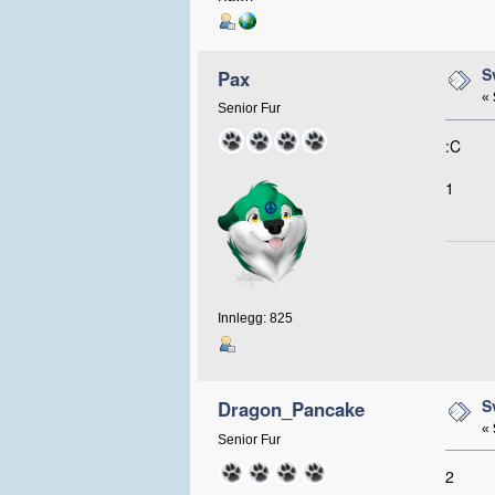
S
Pax
«
Senior Fur
:C
1
Innlegg: 825
S
Dragon_Pancake
«
Senior Fur
2