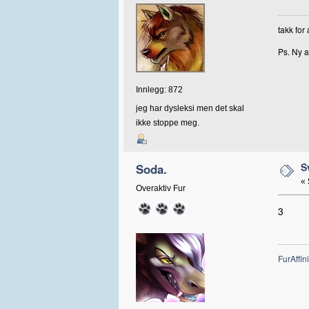
takk for
Ps. Ny a
Innlegg: 872
jeg har dysleksi men det skal
ikke stoppe meg.
S
Soda.
«
Overaktiv Fur
3
FurAffini