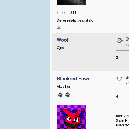
Innlegg: 344
Det er relativt realistisk.
S
Woofi
«
Gjest
3
S
Blackred Paws
«
Aktiv Fur
4
husky19
Stein H
Blackred