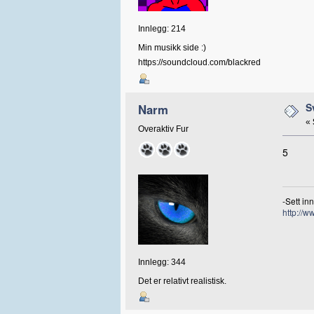
Innlegg: 214
Min musikk side :)
https://soundcloud.com/blackred
S
Narm
«
Overaktiv Fur
5
-Sett in
http://w
Innlegg: 344
Det er relativt realistisk.