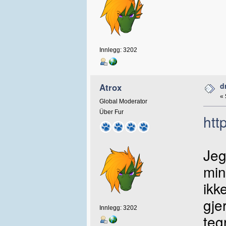
Innlegg: 3202
d
Atrox
«
Global Moderator
Über Fur
htt
Jeg
min
ikk
gje
Innlegg: 3202
teg