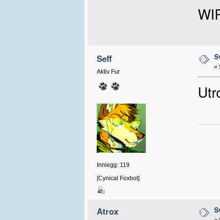
WIP
S
Seff
«
Aktiv Fur
Utr
Innlegg: 119
[Cynical Foxbot]
S
Atrox
«