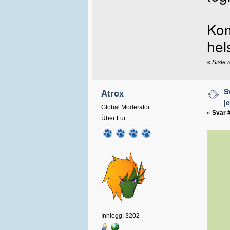
Kom
hel
«
Siste 
S
Atrox
j
Global Moderator
«
Svar 
Über Fur
Innlegg: 3202