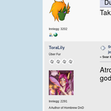
Du
Tak
Innlegg: 3202
S
ToraLily
j
Über Fur
«
Svar 
Atr
god
Innlegg: 2291
A Author of Hombrew DnD