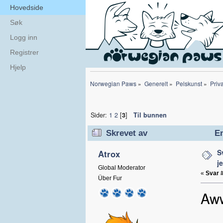
Hovedside
Søk
Logg inn
Registrer
Hjelp
Norwegian Paws
»
Generelt
»
Pelskunst
»
Priva
Sider:
1
2
[
3
]
Til bunnen
Skrevet av
Em
S
Atrox
j
Global Moderator
«
Svar 
Über Fur
Aww