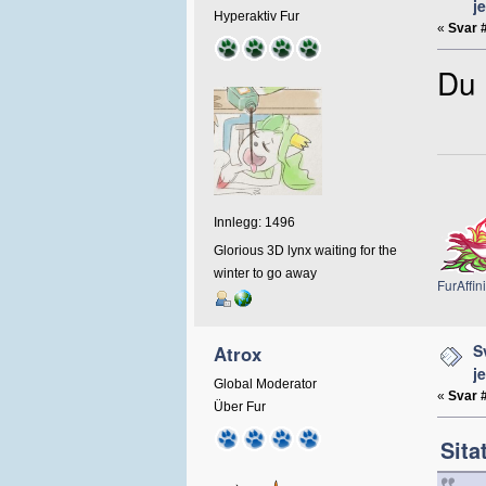
j
Hyperaktiv Fur
«
Svar 
Du 
Innlegg: 1496
Glorious 3D lynx waiting for the
winter to go away
FurAffini
S
Atrox
j
Global Moderator
«
Svar 
Über Fur
Sita