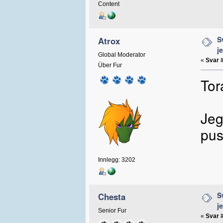
Content
S
Atrox
j
Global Moderator
«
Svar 
Über Fur
Tor
Jeg
pus
Innlegg: 3202
S
Chesta
j
Senior Fur
«
Svar 