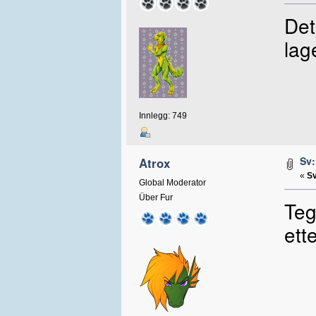
Det
la
Innlegg: 749
Sv:
Atrox
«
Sv
Global Moderator
Über Fur
Teg
ett