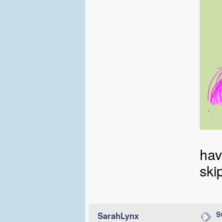
hav
ski
S
SarahLynx