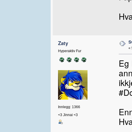
Hva
S
Zaty
«
Hyperaktiv Fur
Eg 
ann
ikk
#D
Innlegg: 1366
Enn
<3 Jinnai <3
Hva