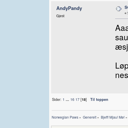
S
AndyPandy
«
Gjest
Aaa
sau
æsj
Løp
nes
Sider:
1
...
16
17
[
18
]
Til toppen
Norwegian Paws
»
Generelt
»
Bjeff! Mjau! Mø!
»