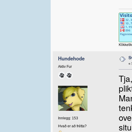
Klikketi
S
Hundehode
«
Aktiv Fur
Tja,
plik
Man
ten
ove
Innlegg: 153
sit
Hvað er að frétta?