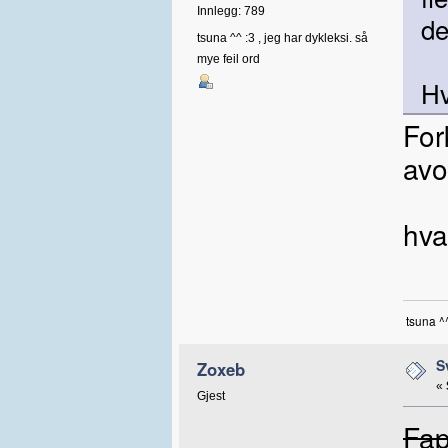
Innlegg: 789
de
tsuna ^^ :3 , jeg har dykleksi. så
mye feil ord
Hv
For
avo
hva
tsuna ^
S
Zoxeb
«
Gjest
Fa