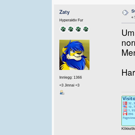
S
Zaty
«
Hyperaktiv Fur
Umm
nor
Men
Har
Innlegg: 1366
<3 Jinnai <3
Klikketi