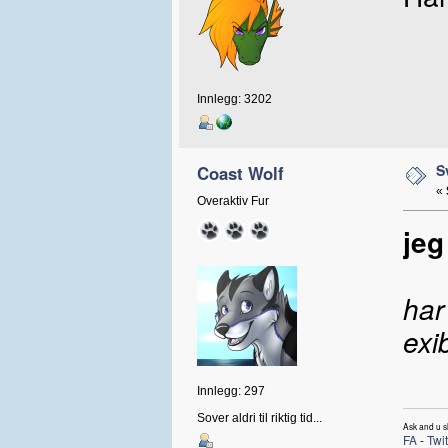
Innlegg: 3202
S
Coast Wolf
«
Overaktiv Fur
jeg
har
exi
Innlegg: 297
Sover aldri til riktig tid...
Ask and u sh
FA
-
Twit