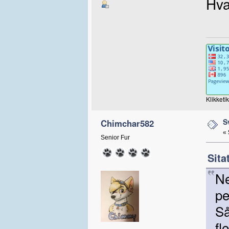
Hva
Klikketi
S
Chimchar582
«
Senior Fur
Sita
Ne
p
Så
fl