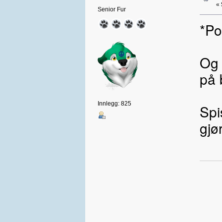
«
Senior Fur
*Po
Og 
på b
Innlegg: 825
Spi
gjø