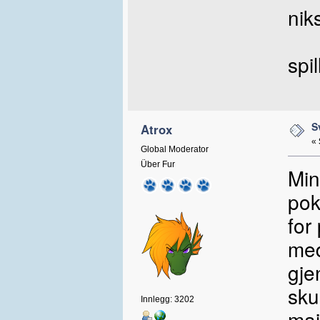
nik
spil
S
Atrox
«
Global Moderator
Über Fur
Min
pok
for
med
gje
sku
Innlegg: 3202
maj