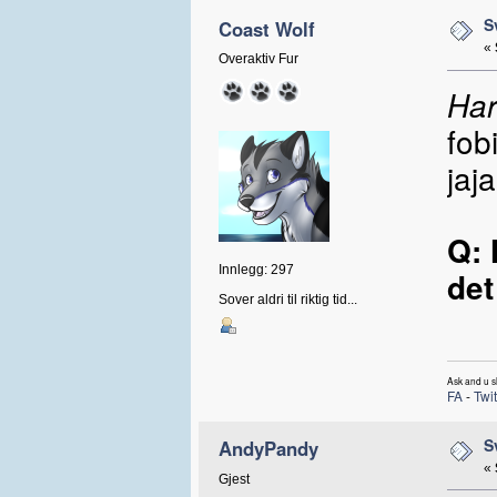
S
Coast Wolf
«
Overaktiv Fur
Har
fob
jaj
Q: 
Innlegg: 297
det
Sover aldri til riktig tid...
Ask and u sh
FA
-
Twit
S
AndyPandy
«
Gjest