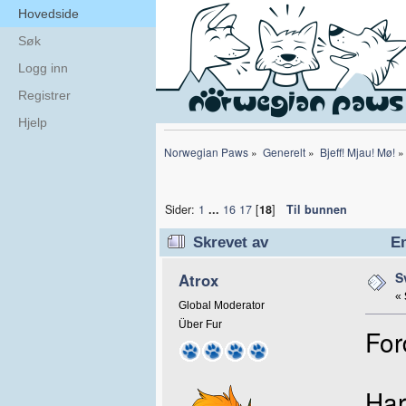
Hovedside
Søk
Logg inn
Registrer
Hjelp
Norwegian Paws
»
Generelt
»
Bjeff! Mjau! Mø!
»
Sider:
1
...
16
17
[
18
]
Til bunnen
Skrevet av
Em
S
Atrox
«
Global Moderator
Über Fur
For
Har