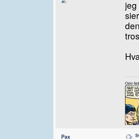
jeg
sie
den
tro
Hva
Oslo-fød
S
Pax