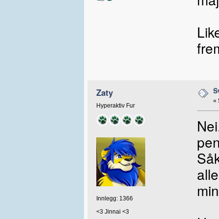
Lik
fre
S
Zaty
«
Hyperaktiv Fur
Nei
pe
Såk
all
min
Innlegg: 1366
<3 Jinnai <3