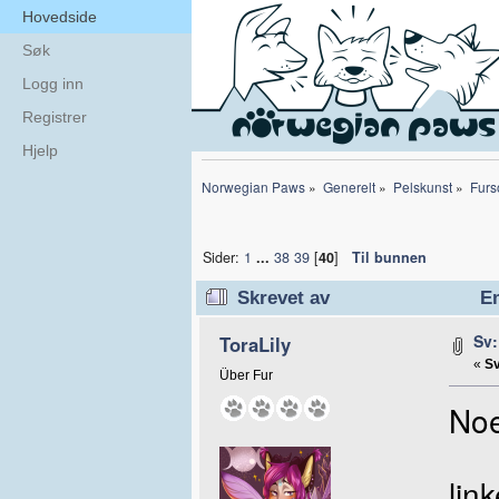
Hovedside
Søk
Logg inn
Registrer
Hjelp
Norwegian Paws
»
Generelt
»
Pelskunst
»
Furs
Sider:
1
...
38
39
[
40
]
Til bunnen
Skrevet av
Em
Sv:
ToraLily
«
Sv
Über Fur
Noe
lin