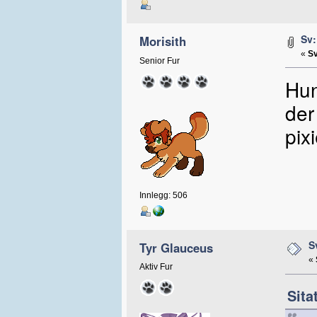
Sv:
Morisith
«
Sv
Senior Fur
Hun
der
pix
Innlegg: 506
S
Tyr Glauceus
«
Aktiv Fur
Sita