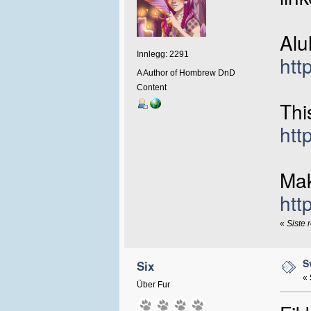
Alu
Innlegg: 2291
htt
A Author of Hombrew DnD
Content
Thi
htt
Mak
htt
«
Siste 
S
Six
«
Über Fur