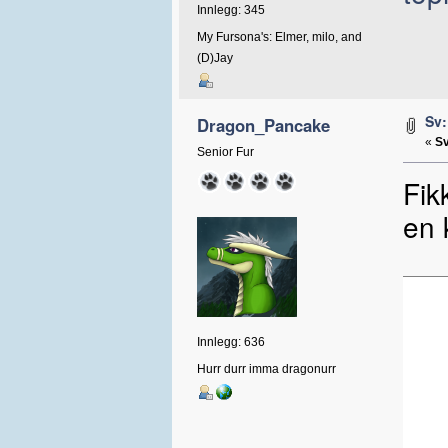
Innlegg: 345
My Fursona's: Elmer, milo, and
(D)Jay
Sv:
Dragon_Pancake
«
Sv
Senior Fur
Fik
en 
Innlegg: 636
Hurr durr imma dragonurr