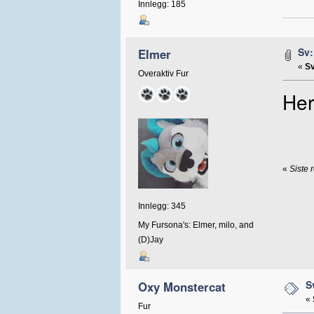
Innlegg: 185
Sv:
Elmer
«
Sv
Overaktiv Fur
Her
«
Siste 
Innlegg: 345
My Fursona's: Elmer, milo, and
(D)Jay
S
Oxy Monstercat
«
Fur