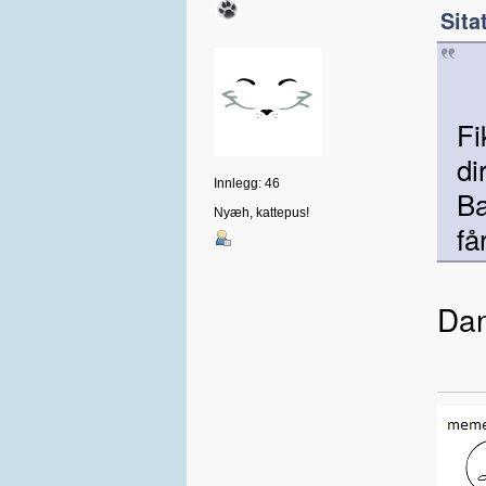
Sita
Fi
di
Innlegg: 46
Ba
Nyæh, kattepus!
få
Dan