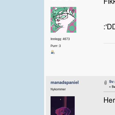
Fik
:'D
Innlegg: 4673
Purrr :3
Sv:
manadspaniel
«
Sv
Nykommer
Her