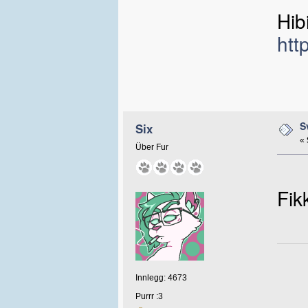
Hib
htt
S
Six
«
Über Fur
Fik
Innlegg: 4673
Purrr :3