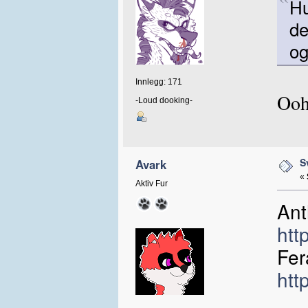
Hu
de
og
Innlegg: 171
Ooh
-Loud dooking-
S
Avark
«
Aktiv Fur
Ant
htt
Fer
htt