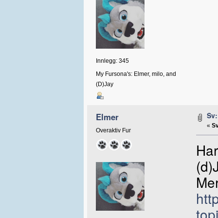
Innlegg: 345
My Fursona's: Elmer, milo, and
(D)Jay
Sv:
Elmer
«
Sv
Overaktiv Fur
Har
(d)
Mer
htt
to