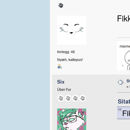
Fik
Innlegg: 46
Nyæh, kattepus!
S
Six
«
Über Fur
Sita
Fi