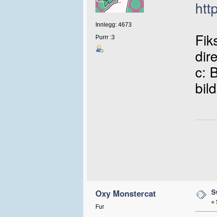
htt
Innlegg: 4673
Fik
Purrr :3
dire
c: 
bil
S
Oxy Monstercat
«
Fur