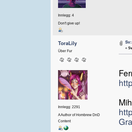
Innlegg: 4
Don't give up!
Sv:
ToraLily
«
Sv
Über Fur
Fer
htt
Mih
Innlegg: 2291
htt
A Author of Hombrew DnD
Gra
Content