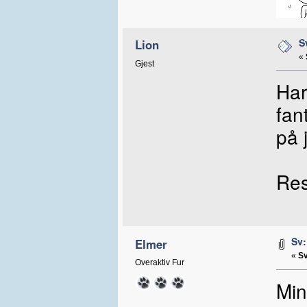
S
Lion
«
Gjest
Har
fan
på 
Resu
Sv:
Elmer
«
Sv
Overaktiv Fur
Min