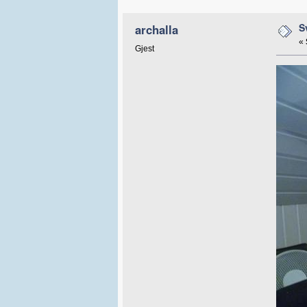
S
archalla
«
Gjest