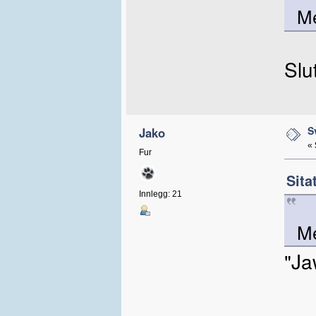
M
Slu
S
Jako
«
Fur
Sita
Innlegg: 21
M
"Ja