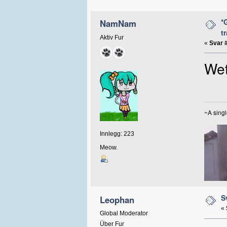
*
NamNam
t
Aktiv Fur
«
Svar 
Wet
~A singl
Innlegg: 223
Meow.
S
Leophan
«
Global Moderator
Über Fur