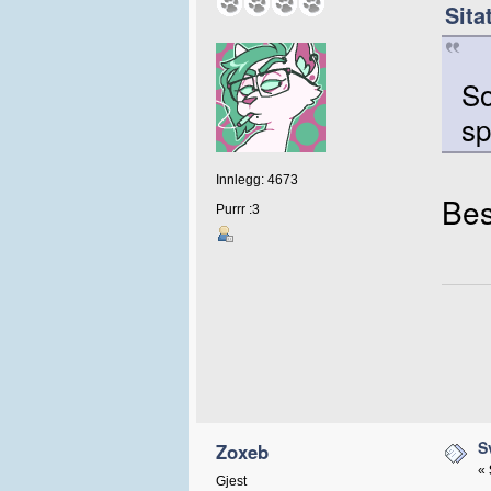
Sita
So
sp
Innlegg: 4673
Bes
Purrr :3
S
Zoxeb
«
Gjest