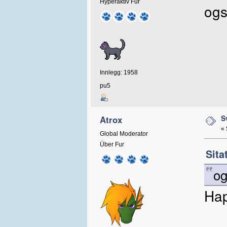
Hyperaktiv Fur
ogs
Innlegg: 1958
pu5
S
Atrox
«
Global Moderator
Über Fur
Sita
og
Ha