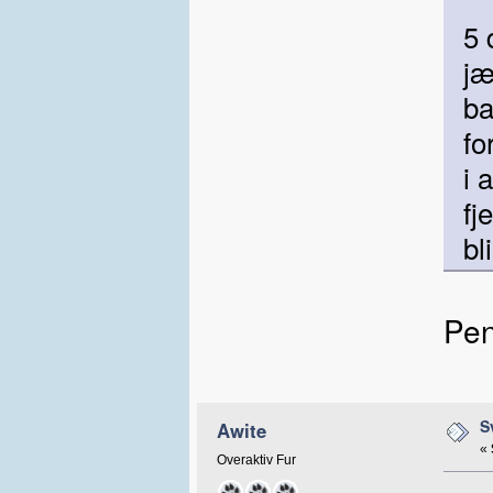
5 
jæ
ba
fo
i 
fj
bl
Pen
S
Awite
«
Overaktiv Fur