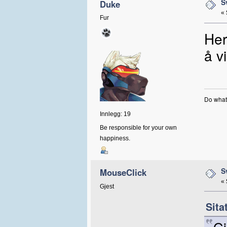
S
Duke
«
Fur
Her
å v
Do what
Innlegg: 19
Be responsible for your own
happiness.
S
MouseClick
«
Gjest
Sita
Gj