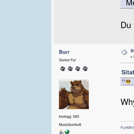
M
Du 
S
Burr
«
Senior Fur
Sita
Why
Innlegg: 585
Musicburrbutt
FurAffini