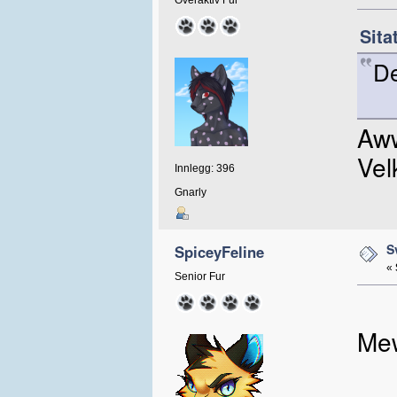
Overaktiv Fur
Sita
De
Aww
Vel
Innlegg: 396
Gnarly
S
SpiceyFeline
«
Senior Fur
Me