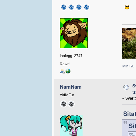
Innlegg: 2747
Rawr!
Min FA
S
NamNam
t
Aktiv Fur
«
Svar 
Sita
Si