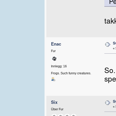
Pe
tak
S
Enac
«
Fur
Innlegg: 16
So.
Frogs. Such funny creatures.
spe
S
Six
«
Über Fur