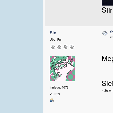
Sti
S
Six
«
Über Fur
Meg
Sle
Innlegg: 4673
«
Siste 
Purrr :3