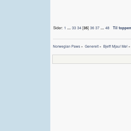
Sider:
1
...
33
34
[
35
]
36
37
...
48
Til toppe
Norwegian Paws
»
Generelt
»
Bjeff! Mjau! Mø!
»