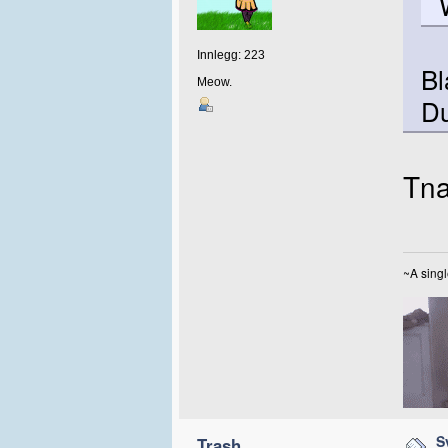
Innlegg: 223
Bl
Meow.
Du
Tna
~A singl
S
Trash