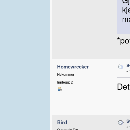
kj
må
*po
S
Homewrecker
«
Nykommer
Innlegg: 2
Det
S
Bird
«