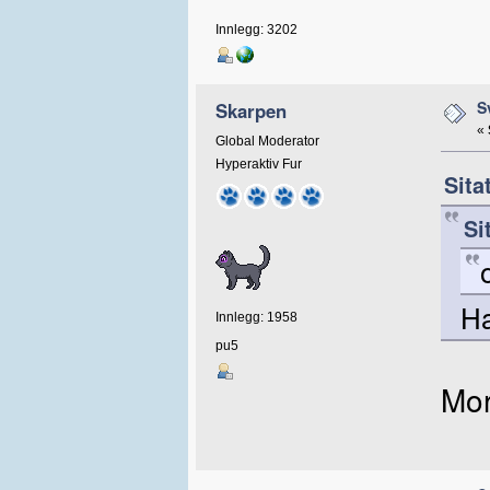
Innlegg: 3202
S
Skarpen
«
Global Moderator
Hyperaktiv Fur
Sita
Si
H
Innlegg: 1958
pu5
Mor