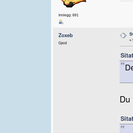
Innlegg: 891
S
Zoxeb
«
Gjest
Sita
De
Du 
Sita