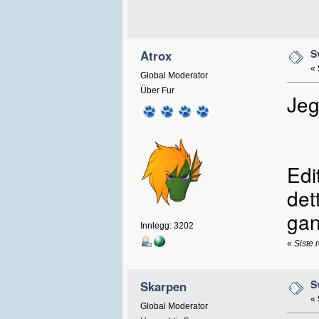
S
Atrox
«
Global Moderator
Über Fur
Jeg
Edi
det
gan
Innlegg: 3202
«
Siste 
S
Skarpen
«
Global Moderator