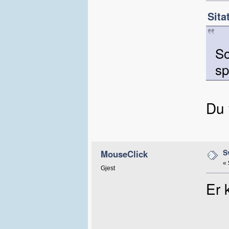
Sita
So
sp
Du 
S
MouseClick
«
Gjest
Er 