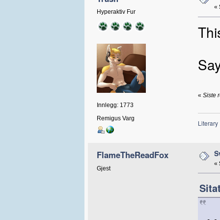
«
Hyperaktiv Fur
Thi
Say
«
Siste 
Innlegg: 1773
Remigus Varg
Literary
S
FlameTheReadFox
«
Gjest
Sita