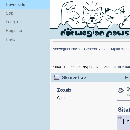
Hovedside
Søk
Logg inn
Registrer
Hjelp
Norwegian Paws
»
Generelt
»
Bjeff! Mjau! Mø!
»
Sider:
1
...
33
34
[
35
]
36
37
...
48
Til bunne
Skrevet av
Em
S
Zoxeb
«
Gjest
Sita
I 